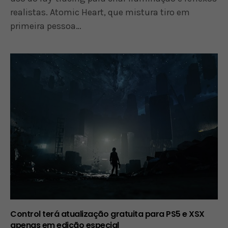
realistas. Atomic Heart, que mistura tiro em
primeira pessoa…
Control terá atualização gratuita para PS5 e XSX
apenas em edição especial