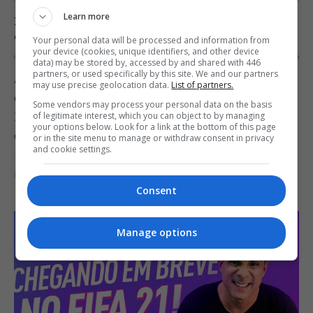
Learn more
Xbox Series X e S: preço, data de lançamento e tudo
que sabemos sobre os novos consoles
Your personal data will be processed and information from
your device (cookies, unique identifiers, and other device
OS
11 DE AUGUST DE 2020
0
data) may be stored by, accessed by and shared with 446
partners, or used specifically by this site. We and our partners
Atualizado em 4 de novembro, 2020 A Microsoft
may use precise geolocation data.
List of partners.
entrará na próxima geração com dois consoles
Some vendors may process your personal data on the basis
Xbox, um mais poderoso, chamado Xbox Series X
of legitimate interest, which you can object to by managing
your options below. Look for a link at the bottom of this page
e outro mais simples e barato, chamado Xbox
or in the site menu to manage or withdraw consent in privacy
and cookie settings.
Series S. Os dois consoles serão lançados
mundialmente no…
Consent
Manage options