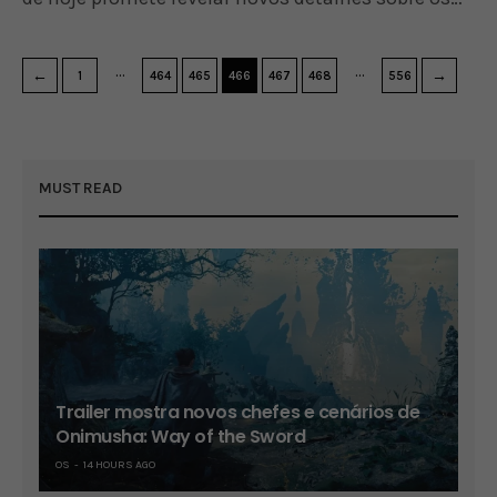
…
…
←
→
1
464
465
466
467
468
556
MUST READ
Trailer mostra novos chefes e cenários de
Onimusha: Way of the Sword
OS
14 HOURS AGO