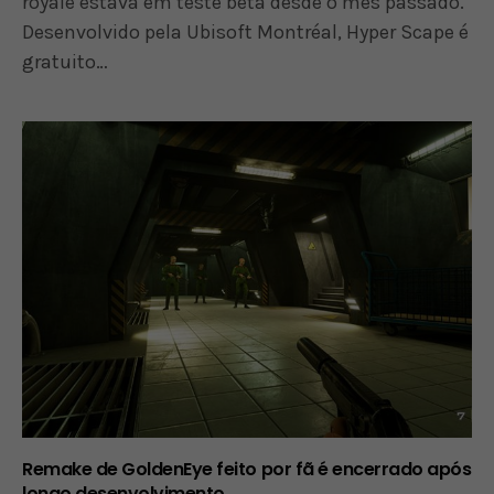
royale estava em teste beta desde o mês passado.
Desenvolvido pela Ubisoft Montréal, Hyper Scape é
gratuito…
Remake de GoldenEye feito por fã é encerrado após
longo desenvolvimento