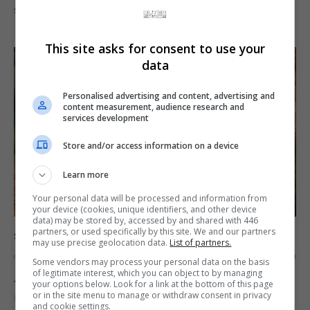
segunda-feira que vem,…
This site asks for consent to use your
data
Personalised advertising and content, advertising and
content measurement, audience research and
services development
Store and/or access information on a device
Learn more
Your personal data will be processed and information from
your device (cookies, unique identifiers, and other device
data) may be stored by, accessed by and shared with 446
partners, or used specifically by this site. We and our partners
Shenmue III reaparece em novo trailer
may use precise geolocation data.
List of partners.
OS
11 DE MARCH DE 2019
1
Some vendors may process your personal data on the basis
of legitimate interest, which you can object to by managing
A Ys Net e Shibuya Productions divulgaram um
your options below. Look for a link at the bottom of this page
or in the site menu to manage or withdraw consent in privacy
novo trailer de Shenmue III que finalmente
and cookie settings.