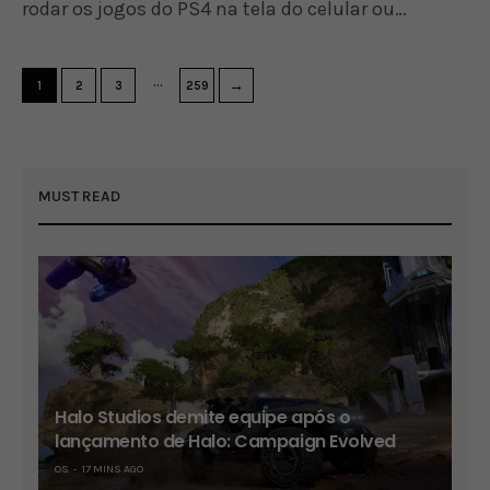
rodar os jogos do PS4 na tela do celular ou…
…
→
1
2
3
259
MUST READ
Halo Studios demite equipe após o
lançamento de Halo: Campaign Evolved
OS
17 MINS AGO