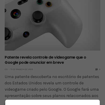
Patente revela controle de videogame que o
Google pode anunciar em breve
OS
11 DE MARCH DE 2019
0
Uma patente descoberta no escritório de patentes
dos Estados Unidos revela um controle de
videogame criado pelo Google. O Google fará uma
apresentação sobre seus planos relacionados aos
jogos durante a feira GDC 2019, que começa na