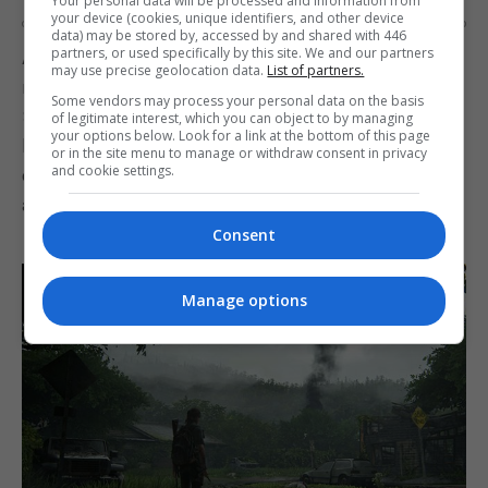
Your personal data will be processed and information from
your device (cookies, unique identifiers, and other device
OS
27 DE MARCH DE 2020
0
data) may be stored by, accessed by and shared with 446
partners, or used specifically by this site. We and our partners
A Electronic Arts anunciou que lançará a versão
may use precise geolocation data.
List of partners.
remasterizada de Burnout Paradise no Nintendo
Some vendors may process your personal data on the basis
Switch em 2020. Burnout Paradise Remastered foi
of legitimate interest, which you can object to by managing
your options below. Look for a link at the bottom of this page
lançado originalmente para PC, PS4 e Xbox One
or in the site menu to manage or withdraw consent in privacy
and cookie settings.
em 2018. O jogo oferece gráficos atualizados para
alta-definição e oito…
Consent
Manage options