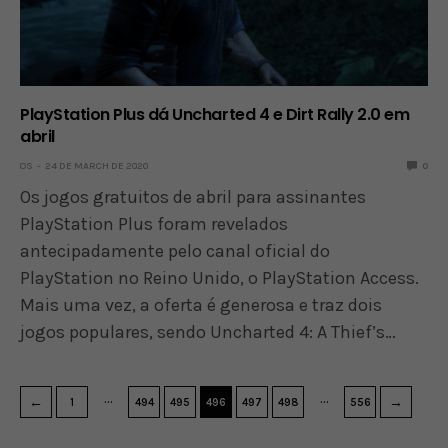
PlayStation Plus dá Uncharted 4 e Dirt Rally 2.0 em
abril
OS
24 DE MARCH DE 2020
0
Os jogos gratuitos de abril para assinantes
PlayStation Plus foram revelados
antecipadamente pelo canal oficial do
PlayStation no Reino Unido, o PlayStation Access.
Mais uma vez, a oferta é generosa e traz dois
jogos populares, sendo Uncharted 4: A Thief’s…
…
…
←
→
1
494
495
496
497
498
556