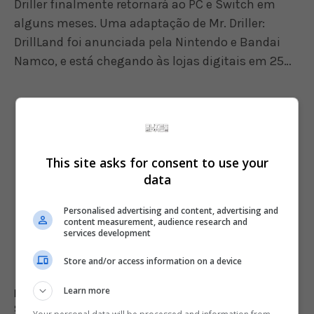
Driller finalmente retornará ao PC e Switch em
alguns meses. Uma adaptação de Mr. Driller:
DrillLand foi anunciada pela Nintendo e Bandai
Namco, e está chegando às lojas digitais em 25…
This site asks for consent to use your
data
Personalised advertising and content, advertising and
content measurement, audience research and
services development
Store and/or access information on a device
Learn more
Burnout Paradise Remastered terá versão para
Switch