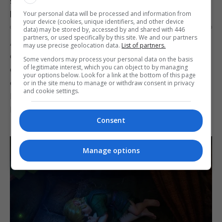
Square Enix anuncia Final Fantasy Resonance, o
primeiro da série no estilo HD-2D
Your personal data will be processed and information from
your device (cookies, unique identifiers, and other device
OS
2 MONTHS AGO
0
data) may be stored by, accessed by and shared with 446
partners, or used specifically by this site. We and our partners
A Square Enix anunciou Final Fantasy Resonance,
may use precise geolocation data.
List of partners.
o primeiro jogo da franquia Final Fantasy a adotar
Some vendors may process your personal data on the basis
of legitimate interest, which you can object to by managing
o estilo HD-2D, visual popularizado por títulos
your options below. Look for a link at the bottom of this page
como Octopath Traveler e pelos remakes de
or in the site menu to manage or withdraw consent in privacy
and cookie settings.
Dragon Quest. O anúncio foi feito durante o
Nintendo Direct…
Consent
Manage options