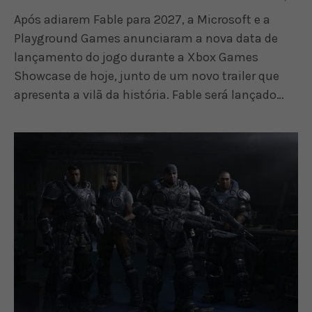
Após adiarem Fable para 2027, a Microsoft e a
Playground Games anunciaram a nova data de
lançamento do jogo durante a Xbox Games
Showcase de hoje, junto de um novo trailer que
apresenta a vilã da história. Fable será lançado…