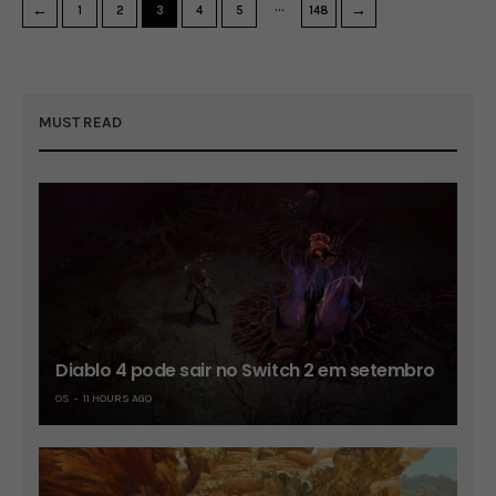
…
←
→
1
2
3
4
5
148
MUST READ
Diablo 4 pode sair no Switch 2 em setembro
OS
11 HOURS AGO