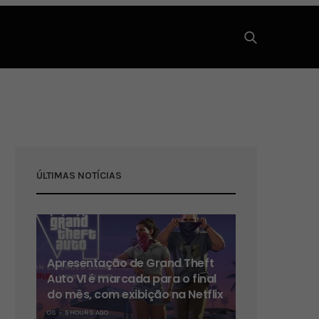
ÚLTIMAS NOTÍCIAS
Apresentação de Grand Theft
Auto VI é marcada para o final
do mês, com exibição na Netflix
OS
5 HOURS AGO