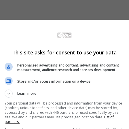
This site asks for consent to use your data
 meses após a despedida de Katsuhiro Harada,
sto da série Tekken por mais de três décadas.
Personalised advertising and content, advertising and content
measurement, audience research and services development
o fim de 2025 e posteriormente anunciou a
a com a SNK.
Store and/or access information on a device
o em meados dos anos 2000 e participou de
Learn more
divisão de jogos de luta. Seu currículo inclui
Your personal data will be processed and information from your device
en Tag Tournament 2 e Tekken 3D: Prime Edition
(cookies, unique identifiers, and other device data) may be stored by,
accessed by and shared with 446 partners, or used specifically by this
etor em Tekken 7. Posteriormente, ele também
site. We and our partners may use precise geolocation data.
List of
partners.
produtor-chefe.