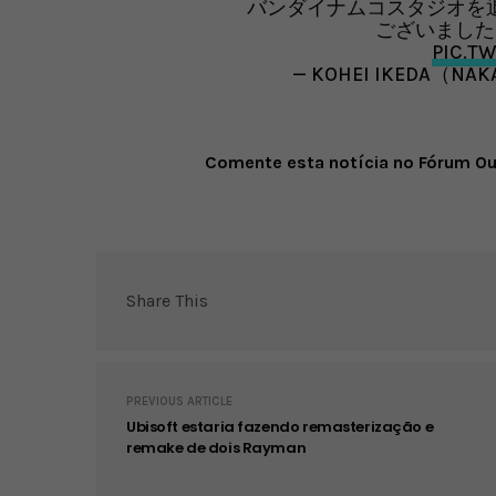
バンダイナムコスタジオを
ございました
PIC.T
— KOHEI IKEDA（NA
Comente esta notícia no Fórum O
Share This
PREVIOUS ARTICLE
Ubisoft estaria fazendo remasterização e
remake de dois Rayman