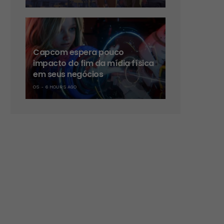
Capcom espera pouco
impacto do fim da mídia física
em seus negócios
OS
6 HOURS AGO