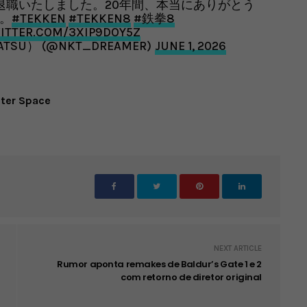
退職いたしました。20年間、本当にありがとう
。
#TEKKEN
#TEKKEN8
#鉄拳8
WITTER.COM/3XIP9DOY5Z
KATSU） (@NKT_DREAMER)
JUNE 1, 2026
uter Space
NEXT ARTICLE
Rumor aponta remakes de Baldur’s Gate 1 e 2
com retorno de diretor original