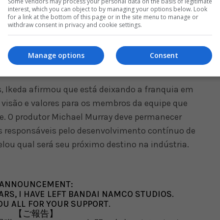
Some vendors may process your personal data on the basis of legitimate
interest, which you can object to by managing your options below. Look
or relembrou que era frequentador assíduo de
for a link at the bottom of this page or in the site menu to manage or
withdraw consent in privacy and cookie settings.
e descreveu como um sonho realizado ter se
ável por uma das franquias de luta mais
mbém destacou a oportunidade de interagir com fãs
Manage options
Consent
os de desenvolvimento de Tekken 7 e Tekken 8.
, Ikeda afirmou que está deixando a franquia em
 visão e valores para os membros da equipe que
e. O produtor Michael Murray deve permanecer
s responsáveis pelo desenvolvimento contínuo de
elou qual será seu próximo destino na indústria.
ANNOUNCEMENT:
ARS, I HAVE LEFT BANDAI NAMCO STUDIOS.
U ALL FOR YOUR SUPPORT.
【ご報告】