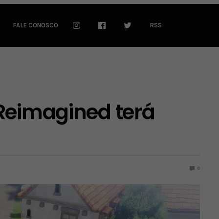
FALE CONOSCO
RSS
Reimagined terá
0