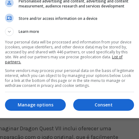
Personalised advertising and content, advertising and content
measurement, audience research and services development
l, mas dependendo de certas escolhas do jogador,
l totalmente novo. Mesmo aqueles que já
Store and/or access information on a device
es poderão desfrutar de uma experiência narrativa
Learn more
ica Ichikawa.
Your personal data will be processed and information from your device
(cookies, unique identifiers, and other device data) may be stored by,
 a natureza exata desse novo final, mas acredita
accessed by and shared with 446 partners, or used specifically by this
site. We and our partners may use precise geolocation data.
List of
a perspectiva para a história, já conhecida por
partners.
Some vendors may process your personal data on the basis of legitimate
interest, which you can object to by managing your options below. Look
vo final, várias mudanças importantes serão feitas
for a link at the bottom of this page or in the site menu to manage or
withdraw consent in privacy and cookie settings.
 Uma das mais importantes será o corte de parte
do o Cassino, o Parque dos Monstros, o Ranking
Manage options
Consent
es), com intuito de reduzir um pouco a duração
maginar Dragon Quest VII inclui oferecer uma
paração com o jogo original, que é facilmente