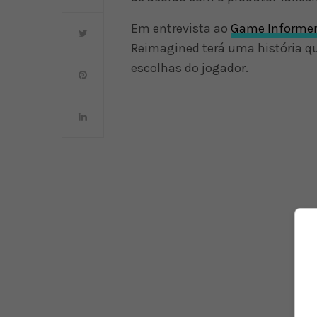
Em entrevista ao
Game Informe
Reimagined terá uma história qu
escolhas do jogador.