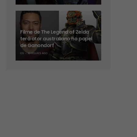
Filme de The Legend of Zelda
terá ator australiano no papel
de Ganondorf
OS
10 HOURS AGO