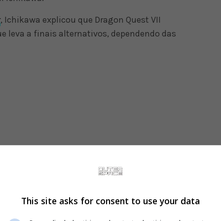
r
, Ichikawa explicou que Dragon Quest VII
e leva a finais alternativos, dependendo das
This site asks for consent to use your data