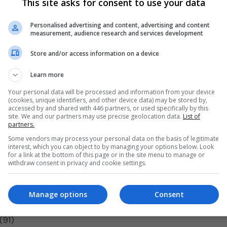
This site asks for consent to use your data
Personalised advertising and content, advertising and content
measurement, audience research and services development
to
no site da EA
. Além de Neymar Jr., os outros
on, Casemiro, Ederson, Roberto Firmino, Fabinho,
Store and/or access information on a device
 Sandro.
Learn more
 como parte da Campanha Coletivo das Notas. A
Your personal data will be processed and information from your device
(cookies, unique identifiers, and other device data) may be stored by,
ntriga entre os fãs conforme as pistas sobre notas
accessed by and shared with 446 partners, or used specifically by this
site. We and our partners may use precise geolocation data.
List of
reveladas nos próximos dias.
partners.
Some vendors may process your personal data on the basis of legitimate
a nota geral do FIFA 21:
interest, which you can object to by managing your options below. Look
for a link at the bottom of this page or in the site menu to manage or
withdraw consent in privacy and cookie settings.
cio (92)
nchen (91)
Manage options
Consent
 (91)
(91)