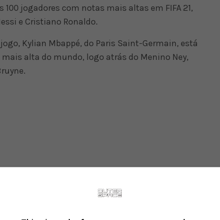
s 100 jogadores com notas mais altas em FIFA 21,
Messi e Cristiano Ronaldo.
 jogo, Kylian Mbappé, do Paris Saint-Germain, está
 mais alta do mundo, logo atrás do Menino Ney,
Bruyne.