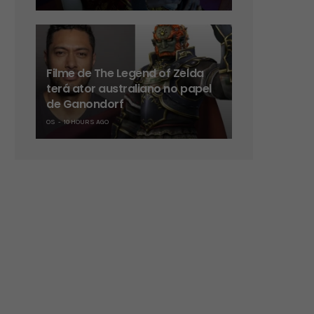
Filme de The Legend of Zelda
terá ator australiano no papel
de Ganondorf
OS
10 HOURS AGO