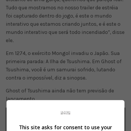
Tudo que mostramos no nosso trailer de estréia
foi capturado dentro do jogo, é este o mundo
interativo que estamos criando juntos, e é este o
mundo interativo que será todo incendiado”, disse
ele.
Em 1274, o exército Mongol invadiu o Japão. Sua
primeira parada: A Ilha de Tsushima. Em Ghost of
Tsushima, você é um samurai sofrido, lutando
contra o impossível, diz a sinopse.
Ghost of Tsushima ainda não tem previsão de
lançamento
This site asks for consent to use your