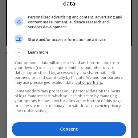
data
Personalised advertising and content, advertising and
Play
content measurement, audience research and
services development
-02:21
Store and/or access information on a device
Play
Mute
Settings
Enter
Comente esta notícia no Fórum Outer Space
Learn more
fulls
Your personal data will be processed and information from
your device (cookies, unique identifiers, and other device
data) may be stored by, accessed by and shared with 446
partners, or used specifically by this site. We and our partners
Share This
may use precise geolocation data.
List of partners.
Some vendors may process your personal data on the basis
of legitimate interest, which you can object to by managing
your options below. Look for a link at the bottom of this page
or in the site menu to manage or withdraw consent in privacy
and cookie settings.
PREVIOUS ARTICLE
Spelunky 2 é anunciado para o PlayStation 4
Consent
NEXT ARTICLE