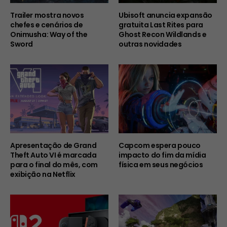
Trailer mostra novos
Ubisoft anuncia expansão
chefes e cenários de
gratuita Last Rites para
Onimusha: Way of the
Ghost Recon Wildlands e
Sword
outras novidades
Apresentação de Grand
Capcom espera pouco
Theft Auto VI é marcada
impacto do fim da mídia
para o final do mês, com
física em seus negócios
exibição na Netflix