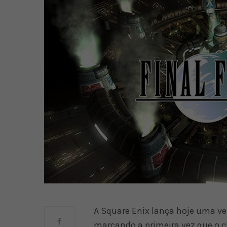
A Square Enix lança hoje uma ver
marcando a primeira vez que o c