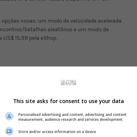
s opções novas: um modo de velocidade acelerada
s encontros/batalhas aleatórios e um modo de
a US$ 15,99 pela eShop.
This site asks for consent to use your data
Personalised advertising and content, advertising and content
measurement, audience research and services development
Store and/or access information on a device