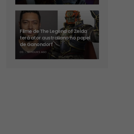
Filme de The Legend of Zelda
terá ator australiano no papel
de Ganondorf
OS
10 HOURS AGO