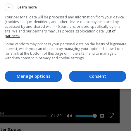
Learn more
Your personal data will be processed and information from your device
(cookies, unique identifiers, and other device data) may be stored by,
accessed by and shared with 446 partners, or used specifically by this
site. We and our partners may use precise geolocation data.
List of
partners.
Some vendors may process your personal data on the basis of legitimate
interest, which you can object to by managing your options below. Look
for a link at the bottom of this page or in the site menu to manage or
withdraw consent in privacy and cookie settings.
Play
Manage options
Consent
-01:22
Mute
Settings
Enter
uter Space
fullscree