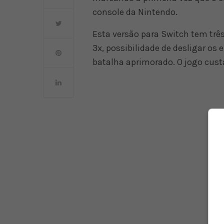
console da Nintendo.
Esta versão para Switch tem trê
3x, possibilidade de desligar o
batalha aprimorado. O jogo cust