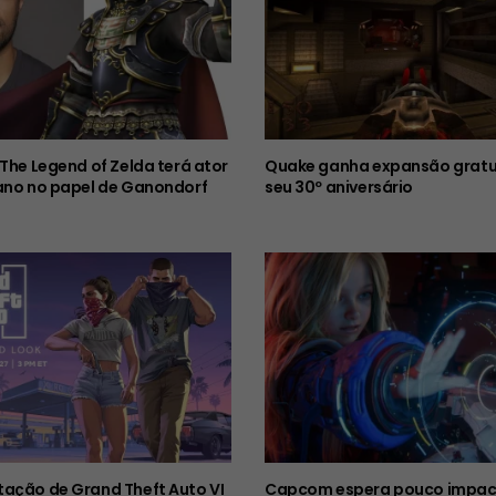
 The Legend of Zelda terá ator
Quake ganha expansão gratu
ano no papel de Ganondorf
seu 30º aniversário
ação de Grand Theft Auto VI
Capcom espera pouco impac