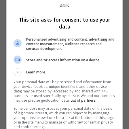
aparecerá na sua Biblioteca Steam após o
lançamento, pronto para jogar.”
This site asks for consent to use your
data
Personalised advertising and content, advertising and
content measurement, audience research and
services development
Play
Store and/or access information on a device
Learn more
-01:49
Your personal data will be processed and information from
Play
Mute
Settings
Enter
your device (cookies, unique identifiers, and other device
Comente esta notícia no Fórum Outer Space
data) may be stored by, accessed by and shared with 446
fulls
partners, or used specifically by this site. We and our partners
may use precise geolocation data.
List of partners.
Some vendors may process your personal data on the basis
of legitimate interest, which you can object to by managing
Share This
your options below. Look for a link at the bottom of this page
or in the site menu to manage or withdraw consent in privacy
and cookie settings.