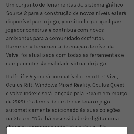
Um conjunto de ferramentas do sistema gráfico
Source 2 para a construção de novos níveis estará
disponível para o jogo, permitindo que qualquer
jogador construa e contribua com novos
ambientes para a comunidade desfrutar.
Hammer, a ferramenta de criação de nível da
Valve, foi atualizada com todas as ferramentas e
componentes de realidade virtual do jogo.
Half-Life: Alyx será compatível com o HTC Vive,
Oculus Rift, Windows Mixed Reality, Oculus Quest
e Valve Index e será lançado pela Steam em março
de 2020. Os donos de um Index terão o jogo
automaticamente adicionado às suas coleções
na Steam. “Não há necessidade de digitar uma
chave ou comprar o jogo”, diz a Valve. “Ele