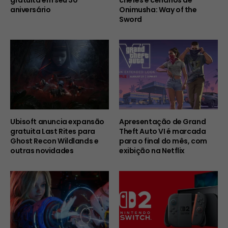
gratuita em seu 30º
chefes e cenários de
aniversário
Onimusha: Way of the
Sword
Ubisoft anuncia expansão
Apresentação de Grand
gratuita Last Rites para
Theft Auto VI é marcada
Ghost Recon Wildlands e
para o final do mês, com
outras novidades
exibição na Netflix