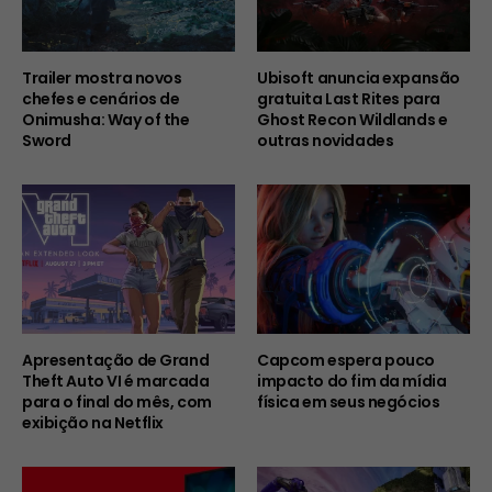
Trailer mostra novos
Ubisoft anuncia expansão
chefes e cenários de
gratuita Last Rites para
Onimusha: Way of the
Ghost Recon Wildlands e
Sword
outras novidades
Apresentação de Grand
Capcom espera pouco
Theft Auto VI é marcada
impacto do fim da mídia
para o final do mês, com
física em seus negócios
exibição na Netflix