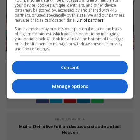
Your personal data will be processed and information from
your device (cookies, unique identifiers, and other device
data) may be stored by, accessed by and shared with 446
partners, or used specifically by this site. We and our partners
may use precise geolocation data.
List of partners.
Some vendors may process your personal data on the basis
of legitimate interest, which you can object to by managing
your options below. Look for a link at the bottom of this page
or in the site menu to manage or withdraw consent in privacy
and cookie settings.
Comente esta notícia no Fórum Outer Space
Consent
Manage options
Share This
PREVIOUS ARTICLE
Mafia: Definitive Edition destaca a cidade de Lost
Heaven