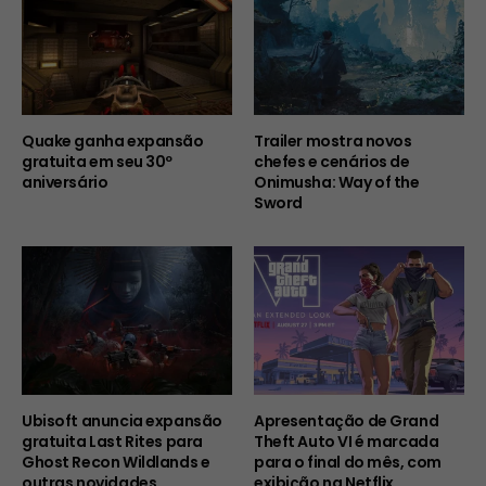
Quake ganha expansão
Trailer mostra novos
gratuita em seu 30º
chefes e cenários de
aniversário
Onimusha: Way of the
Sword
Ubisoft anuncia expansão
Apresentação de Grand
gratuita Last Rites para
Theft Auto VI é marcada
Ghost Recon Wildlands e
para o final do mês, com
outras novidades
exibição na Netflix