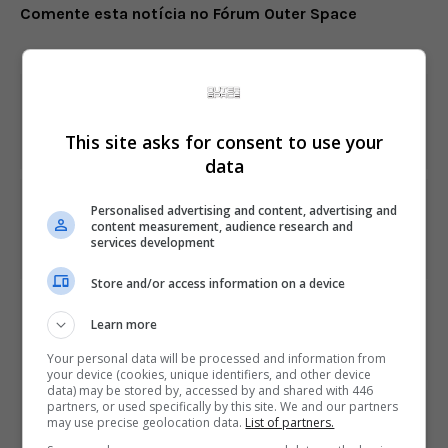
Comente esta notícia no Fórum Outer Space
fulls
Share This
This site asks for consent to use your
data
PREVIOUS ARTICLE
Personalised advertising and content, advertising and
FIFA assina parceria com antigo rival eFootball para
content measurement, audience research and
services development
torneio de eSports
Store and/or access information on a device
NEXT ARTICLE
Learn more
Trailer mostra mais de Mario & Luigi: Brothership para o
Switch
Your personal data will be processed and information from
your device (cookies, unique identifiers, and other device
data) may be stored by, accessed by and shared with 446
partners, or used specifically by this site. We and our partners
ÚLTIMAS NOTÍCIAS
may use precise geolocation data.
List of partners.