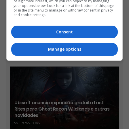
of legitimate interest, which you can object to by managing
your options below. Look for a link at the bottom of this page
or in the site menu to manage or withdraw consent in privacy
and cookie settings.
Consent
Trailer mostra novos chefes e cenários de
Onimusha: Way of the Sword
Manage options
OS
14 HOURS AGO
Ubisoft anuncia expansão gratuita Last
Rites para Ghost Recon Wildlands e outras
novidades
OS
16 HOURS AGO