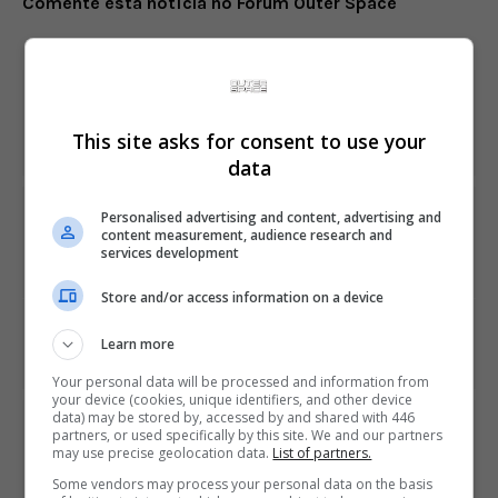
Comente esta notícia no Fórum Outer Space
Share This
This site asks for consent to use your
data
PREVIOUS ARTICLE
Personalised advertising and content, advertising and
content measurement, audience research and
Terceira temporada de Fallout escala ator de Breaking
services development
Bad
Store and/or access information on a device
NEXT ARTICLE
Learn more
Capcom tem lucro recorde pelo nono ano consecutivo
Your personal data will be processed and information from
your device (cookies, unique identifiers, and other device
data) may be stored by, accessed by and shared with 446
ÚLTIMAS NOTÍCIAS
partners, or used specifically by this site. We and our partners
may use precise geolocation data.
List of partners.
Some vendors may process your personal data on the basis