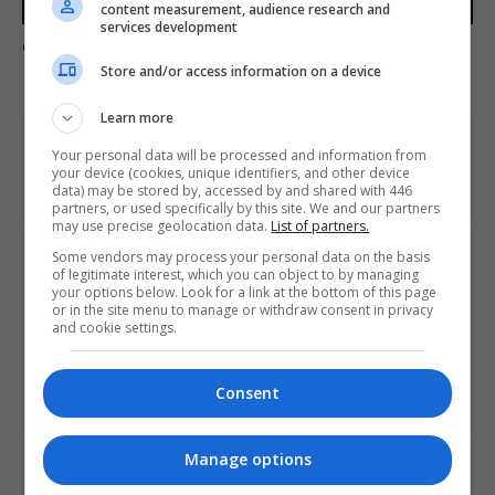
00:00
content measurement, audience research and
Play
Mute
Settings
Enter
services development
Comente esta notícia no Fórum Outer Space
fulls
Store and/or access information on a device
Learn more
Share This
Your personal data will be processed and information from
your device (cookies, unique identifiers, and other device
data) may be stored by, accessed by and shared with 446
partners, or used specifically by this site. We and our partners
may use precise geolocation data.
List of partners.
Some vendors may process your personal data on the basis
PREVIOUS ARTICLE
of legitimate interest, which you can object to by managing
Ex-chefe do PlayStation sugere jogos menores ou preço
your options below. Look for a link at the bottom of this page
mais alto na nova geração
or in the site menu to manage or withdraw consent in privacy
and cookie settings.
NEXT ARTICLE
Consent
Project Cars 3 tem lançamento marcado para agosto
Manage options
ÚLTIMAS NOTÍCIAS