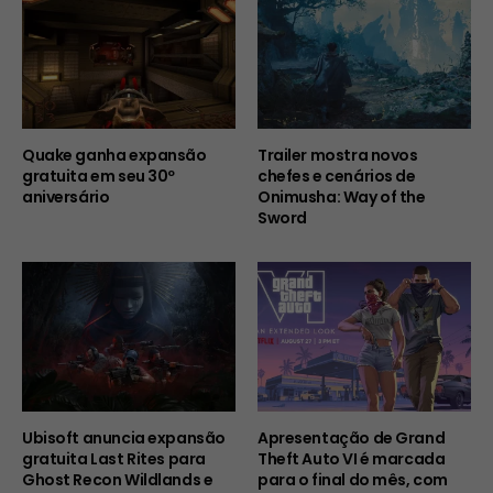
Quake ganha expansão
Trailer mostra novos
gratuita em seu 30º
chefes e cenários de
aniversário
Onimusha: Way of the
Sword
Ubisoft anuncia expansão
Apresentação de Grand
gratuita Last Rites para
Theft Auto VI é marcada
Ghost Recon Wildlands e
para o final do mês, com