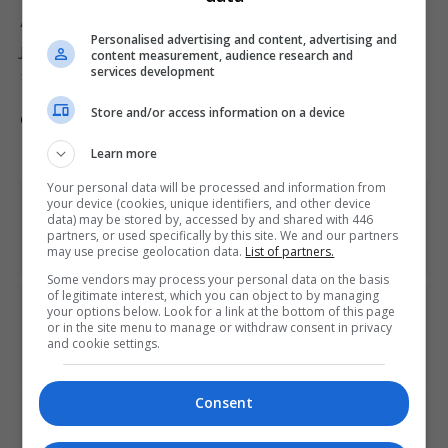
Arkham Knight (2015). Com exceção de Origins, os
Personalised advertising and content, advertising and
jogos foram desenvolvidos pela Rocksteady
content measurement, audience research and
services development
Studios.
Store and/or access information on a device
Comente esta notícia no Fórum Outer Space
Learn more
Your personal data will be processed and information from
your device (cookies, unique identifiers, and other device
Share This
data) may be stored by, accessed by and shared with 446
partners, or used specifically by this site. We and our partners
may use precise geolocation data.
List of partners.
Some vendors may process your personal data on the basis
of legitimate interest, which you can object to by managing
PREVIOUS ARTICLE
your options below. Look for a link at the bottom of this page
or in the site menu to manage or withdraw consent in privacy
Codemasters compra desenvolvedor da série Project
and cookie settings.
Cars
Consent
NEXT ARTICLE
Nova imagem do kit de desenvolvimento do PS5 vaza na