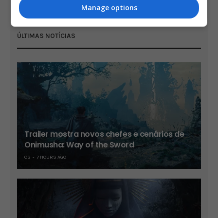
internet
Manage options
ÚLTIMAS NOTÍCIAS
Trailer mostra novos chefes e cenários de
Onimusha: Way of the Sword
OS
7 HOURS AGO