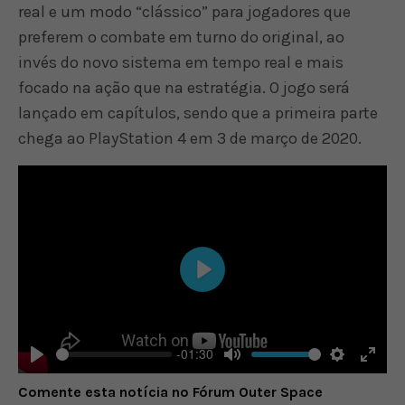
real e um modo “clássico” para jogadores que
preferem o combate em turno do original, ao
invés do novo sistema em tempo real e mais
focado na ação que na estratégia. O jogo será
lançado em capítulos, sendo que a primeira parte
chega ao PlayStation 4 em 3 de março de 2020.
Play
-01:30
Play
Mute
Settings
Enter
Comente esta notícia no Fórum Outer Space
fulls