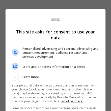
Share This
This site asks for consent to use your
data
PREVIOUS ARTICLE
Ghost of Tsushima tem novo trailer e janela de
Personalised advertising and content, advertising and
content measurement, audience research and
lançamento definida
services development
Store and/or access information on a device
NEXT ARTICLE
Bebeto encontra lenda Allejo no lançamento de
Learn more
eFootball PES 2020 LITE
Your personal data will be processed and information from
your device (cookies, unique identifiers, and other device
data) may be stored by, accessed by and shared with 446
ÚLTIMAS NOTÍCIAS
partners, or used specifically by this site. We and our partners
may use precise geolocation data.
List of partners.
Some vendors may process your personal data on the basis