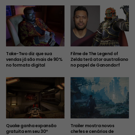
Take-Two diz que sua
Filme de The Legend of
vendas já são mais de 90%
Zelda terá ator australiano
no formato digital
no papel de Ganondorf
Quake ganha expansão
Trailer mostra novos
gratuita em seu 30º
chefes e cenários de