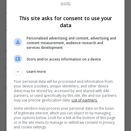
lançado em 2018. O jogo foi um grande sucesso e
vendeu 23 milhões de cópias, o que motivou a
This site asks for consent to use your
Bethesda a investir na criação de novos
data
conteúdos para ele, ao invés de uma sequência.
Personalised advertising and content, advertising and
Paralelamente ao projeto do novo Fallout, o
content measurement, audience research and
services development
Obsidian continuará desenvolvendo novos
conteúdo para The Outer Worlds 2, RPG lançado no
Store and/or access information on a device
ano passado, e o jogo de sobrevivência Grounded
Learn more
2.
Your personal data will be processed and information from
your device (cookies, unique identifiers, and other device
Comente esta notícia no Fórum Outer Space
data) may be stored by, accessed by and shared with 446
partners, or used specifically by this site. We and our partners
may use precise geolocation data.
List of partners.
Some vendors may process your personal data on the basis
of legitimate interest, which you can object to by managing
Share This
your options below. Look for a link at the bottom of this page
or in the site menu to manage or withdraw consent in privacy
and cookie settings.