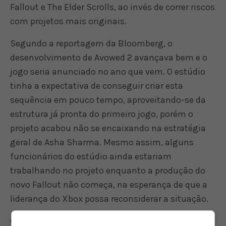
Fallout e The Elder Scrolls, ao invés de correr riscos
com projetos mais originais.
Segundo a reportagem da Bloomberg, o
desenvolvimento de Avowed 2 avançava bem e o
jogo seria anunciado no ano que vem. O estúdio
tinha a expectativa de conseguir criar esta
sequência em pouco tempo, aproveitando-se da
estrutura já pronta do primeiro jogo, porém o
projeto acabou não se encaixando na estratégia
geral de Asha Sharma. Mesmo assim, alguns
funcionários do estúdio ainda estariam
trabalhando no projeto enquanto a produção do
novo Fallout não começa, na esperança de que a
liderança do Xbox possa reconsiderar a situação.
O último jogo da série Fallout foi Fallout 76,