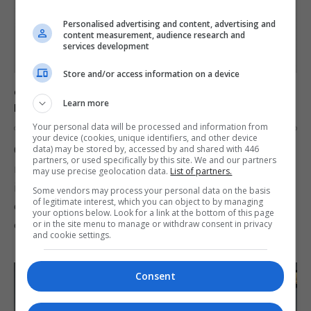
Personalised advertising and content, advertising and
content measurement, audience research and
services development
Store and/or access information on a device
CEO da Take-Two aposta no sucesso do Nintendo
Learn more
NX
Your personal data will be processed and information from
OS
26 DE JULY DE 2016
0
your device (cookies, unique identifiers, and other device
O CEO da Take-Two Interactive, Strauss Zelnick, é
data) may be stored by, accessed by and shared with 446
partners, or used specifically by this site. We and our partners
mais um executivo que manifesta ter uma boa
may use precise geolocation data.
List of partners.
impressão do novo console da Nintendo, o NX. Em
Some vendors may process your personal data on the basis
of legitimate interest, which you can object to by managing
entrevista, o executivo se mostrou entusiasmado
your options below. Look for a link at the bottom of this page
com a nova plataforma e avisou ao mundo que…
or in the site menu to manage or withdraw consent in privacy
and cookie settings.
Consent