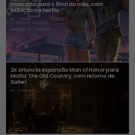
marcada para o final do mês, com
exibição na Netflix
OS
1 DAY AGO
2K anuncia expansão Man of Honor para
Mafia: The Old Country, com retorno de
Salieri
OS
3 DAYS AGO