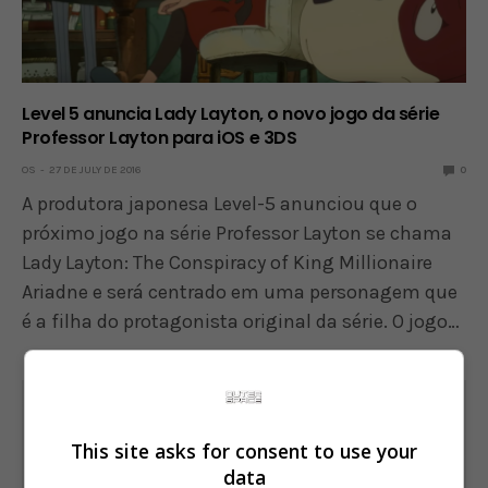
Level 5 anuncia Lady Layton, o novo jogo da série
Professor Layton para iOS e 3DS
OS
27 DE JULY DE 2016
0
A produtora japonesa Level-5 anunciou que o
próximo jogo na série Professor Layton se chama
Lady Layton: The Conspiracy of King Millionaire
Ariadne e será centrado em uma personagem que
é a filha do protagonista original da série. O jogo…
This site asks for consent to use your
data