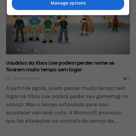
Manage options
Usuários da Xbox Live podem perder nome se
ficarem muito tempo sem logar
OS
26 DE JULY DE 2016
0
A partir de agora, quem passar muito tempo sem
logar na Xbox Live poderá perder seu gamertag no
serviço. Mas o tempo estipulado para isso
acontecer não será curto. A Microsoft anunciou
que fez alterações no contrato de serviço da…