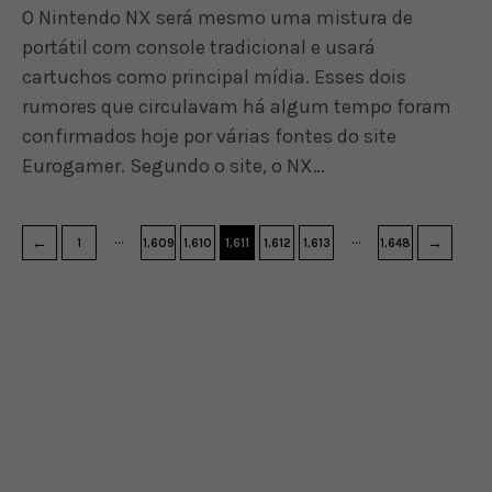
O Nintendo NX será mesmo uma mistura de
portátil com console tradicional e usará
cartuchos como principal mídia. Esses dois
rumores que circulavam há algum tempo foram
confirmados hoje por várias fontes do site
Eurogamer. Segundo o site, o NX…
…
…
←
→
1
1,609
1,610
1,611
1,612
1,613
1,648