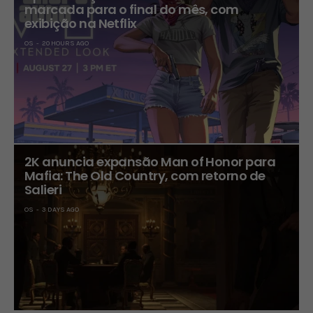
marcada para o final do mês, com
exibição na Netflix
OS
20 HOURS AGO
2K anuncia expansão Man of Honor para
Mafia: The Old Country, com retorno de
Salieri
OS
3 DAYS AGO