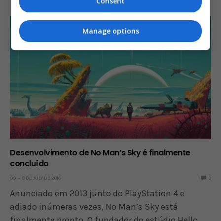
Consent
Manage options
Desenvolvimento de No Man’s Sky é finalmente
concluído
OS
8 DE JULY DE 2016
0
Anunciado em 2013 junto do PlayStation 4 e
adiado inúmeras vezes, No Man’s Sky está
finalmente pronto. O fundador do estúdio Hello