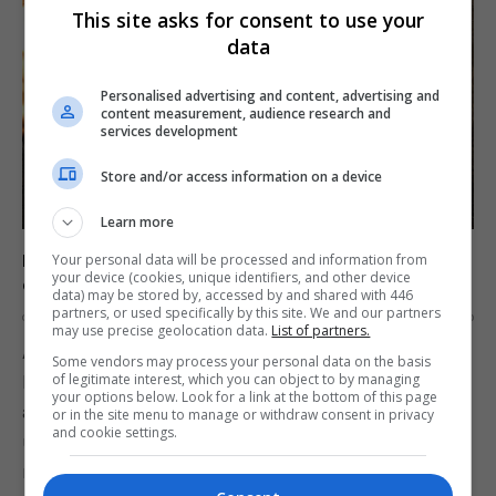
This site asks for consent to use your
data
Personalised advertising and content, advertising and
content measurement, audience research and
services development
Store and/or access information on a device
Learn more
Resident Evil 4 sai para PS4 e Xbox One no final de
Your personal data will be processed and information from
your device (cookies, unique identifiers, and other device
agosto
data) may be stored by, accessed by and shared with 446
partners, or used specifically by this site. We and our partners
OS
8 DE JULY DE 2016
0
may use precise geolocation data.
List of partners.
As versões para PlayStation 4 e Xbox One de
Some vendors may process your personal data on the basis
Resident Evil 4 serão lançadas no dia 30 de
of legitimate interest, which you can object to by managing
your options below. Look for a link at the bottom of this page
agosto, anunciou hoje a Capcom. O jogo, que é
or in the site menu to manage or withdraw consent in privacy
and cookie settings.
um dos melhores de todos os tempos e para
muitos o melhor Resident…