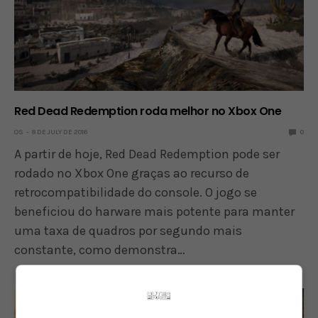
Red Dead Redemption roda melhor no Xbox One
OS
8 DE JULY DE 2016
0
A partir de hoje, Red Dead Redemption pode ser
rodado no Xbox One graças ao recurso de
retrocompatibilidade do console. O jogo se
beneficiou do harware mais potente para manter
uma taxa de quadros por segundo mais
constante, como demonstra…