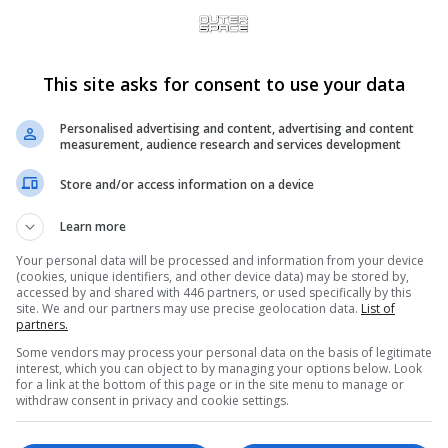
This site asks for consent to use your data
Personalised advertising and content, advertising and content
measurement, audience research and services development
mes dos 40 jogos que vai incluir no mini console,
Store and/or access information on a device
nic the Hedgehog, Ecco the Dolphin, Castlevania:
Learn more
ning Force, Dr. Robotnik’s Mean Bean Machine,
red Beast e Gunstar Heroes.
Your personal data will be processed and information from your device
(cookies, unique identifiers, and other device data) may be stored by,
accessed by and shared with 446 partners, or used specifically by this
depois que a Nintendo lançou com muito sucesso
site. We and our partners may use precise geolocation data.
List of
partners.
 2016. No ano seguinte, ela lançou um mini SNES
Some vendors may process your personal data on the basis of legitimate
ou a tendência com o lançamento de um mini
interest, which you can object to by managing your options below. Look
for a link at the bottom of this page or in the site menu to manage or
o foi considerado um trabalho mal feito, muito
withdraw consent in privacy and cookie settings.
e por rodar alguns deles em suas versões PAL (o
, o que implicou em má performance.