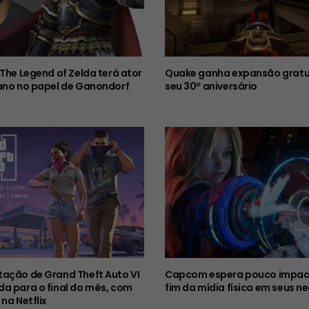
 The Legend of Zelda terá ator
Quake ganha expansão gratu
ano no papel de Ganondorf
seu 30º aniversário
ação de Grand Theft Auto VI
Capcom espera pouco impac
a para o final do mês, com
fim da mídia física em seus n
 na Netflix