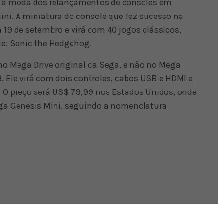
r a moda dos relançamentos de consoles em
ni. A miniatura do console que fez sucesso na
 19 de setembro e virá com 40 jogos clássicos,
one: Sonic the Hedgehog.
no Mega Drive original da Sega, e não no Mega
. Ele virá com dois controles, cabos USB e HDMI e
 O preço será US$ 79,99 nos Estados Unidos, onde
ga Genesis Mini, seguindo a nomenclatura