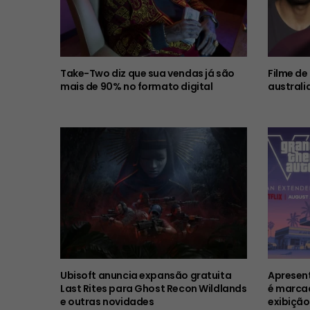
Take-Two diz que sua vendas já são
Filme de
mais de 90% no formato digital
australi
Ubisoft anuncia expansão gratuita
Apresent
Last Rites para Ghost Recon Wildlands
é marcad
e outras novidades
exibição