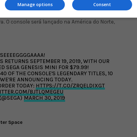
Manage options
Consent
o pela Sega no ano passado, mas o lançamento
a. O console será lançado na América do Norte,
SEEEEGGGGAAAA!
S RETURNS SEPTEMBER 19, 2019, WITH OUR
D SEGA GENESIS MINI FOR $79.99!
40 OF THE CONSOLE'S LEGENDARY TITLES, 10
 WE'RE ANNOUNCING TODAY.
ORDER TODAY:
HTTPS://T.CO/ZRQELDIXGT
WITTER.COM/BJTLQMEGEU
 (@SEGA)
MARCH 30, 2019
uter Space