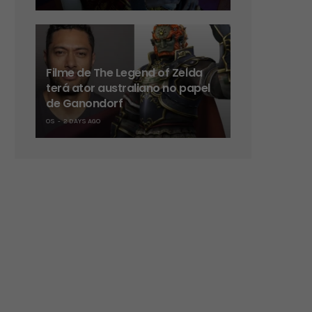
Filme de The Legend of Zelda
terá ator australiano no papel
de Ganondorf
OS
2 DAYS AGO