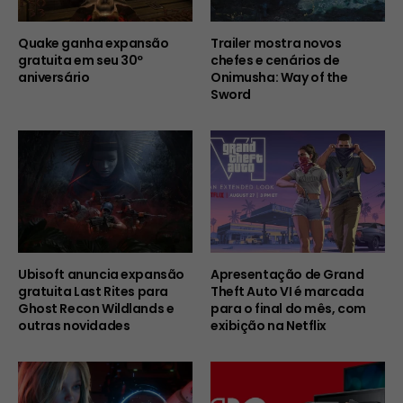
Quake ganha expansão
Trailer mostra novos
gratuita em seu 30º
chefes e cenários de
aniversário
Onimusha: Way of the
Sword
Ubisoft anuncia expansão
Apresentação de Grand
gratuita Last Rites para
Theft Auto VI é marcada
Ghost Recon Wildlands e
para o final do mês, com
outras novidades
exibição na Netflix