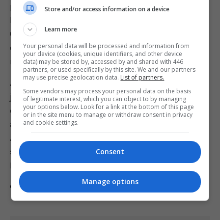
próximos cinco anos, incluindo um novo título
Store and/or access information on a device
FPS em um estúdio europeu (provavelmente o
Learn more
Creative Assembly) e a utilização de propriedades
Your personal data will be processed and information from
do seu catálogo em remakes, reinicializações e
your device (cookies, unique identifiers, and other device
remasterizações.
data) may be stored by, accessed by and shared with 446
partners, or used specifically by this site. We and our partners
may use precise geolocation data.
List of partners.
A mesma tecnologia de nuvem da rede Azure
Some vendors may process your personal data on the basis
justificou uma inusitada parceria da Microsoft
of legitimate interest, which you can object to by managing
your options below. Look for a link at the bottom of this page
com a Sony em 2019, quando as empresas
or in the site menu to manage or withdraw consent in privacy
and cookie settings.
anunciaram que os data centers do Microsoft
Azure serão usados para jogos em nuvem e
serviços de streaming de conteúdo da Sony e
Consent
PlayStation.
Manage options
Comente esta notícia no Fórum Outer Space