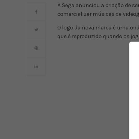
A Sega anunciou a criação de seu
comercializar músicas de video
O logo da nova marca é uma on
que é reproduzido quando os jog