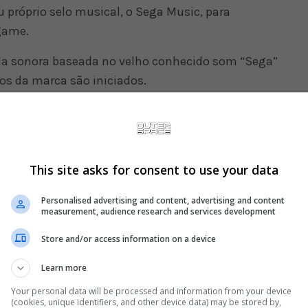
 próprio selo musical, o Sega Music, para
game.
da sonora baseada no velho conhecido som “Sega”
os da marca são iniciados.
This site asks for consent to use your data
Personalised advertising and content, advertising and content
measurement, audience research and services development
Store and/or access information on a device
Learn more
Your personal data will be processed and information from your device
(cookies, unique identifiers, and other device data) may be stored by,