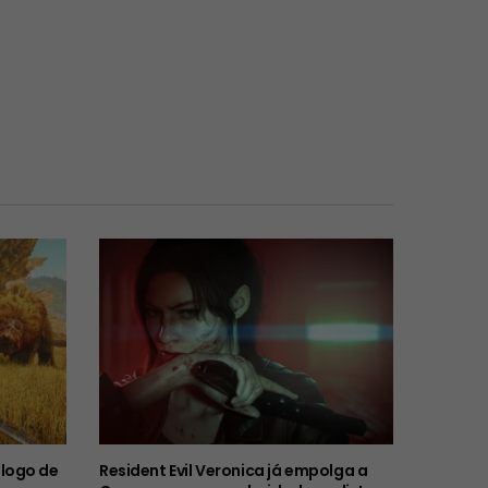
logo de
Resident Evil Veronica já empolga a