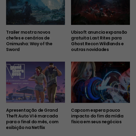
Trailer mostra novos
Ubisoft anuncia expansão
chefes e cenários de
gratuita Last Rites para
Onimusha: Way of the
Ghost Recon Wildlands e
Sword
outras novidades
Apresentação de Grand
Capcom espera pouco
Theft Auto VI é marcada
impacto do fim da mídia
para o final do mês, com
física em seus negócios
exibição na Netflix