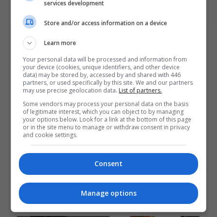
services development
Store and/or access information on a device
Share This
Learn more
Your personal data will be processed and information from
your device (cookies, unique identifiers, and other device
data) may be stored by, accessed by and shared with 446
partners, or used specifically by this site. We and our partners
PREVIOUS ARTICLE
may use precise geolocation data.
List of partners.
Sony fará apresentação pela internet na próxima
Some vendors may process your personal data on the basis
segunda-feira
of legitimate interest, which you can object to by managing
your options below. Look for a link at the bottom of this page
or in the site menu to manage or withdraw consent in privacy
and cookie settings.
NEXT ARTICLE
Microsoft também fará apresentação na semana que
vem
Consent
ÚLTIMAS NOTÍCIAS
Manage options