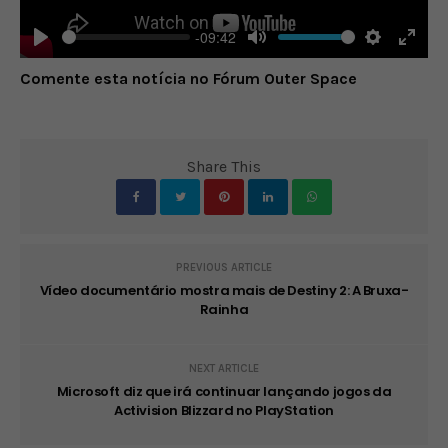
-09:42
Play
Mute
Settings
Enter
Comente esta notícia no Fórum Outer Space
fulls
Share This
PREVIOUS ARTICLE
Vídeo documentário mostra mais de Destiny 2: A Bruxa-
Rainha
NEXT ARTICLE
Microsoft diz que irá continuar lançando jogos da
Activision Blizzard no PlayStation