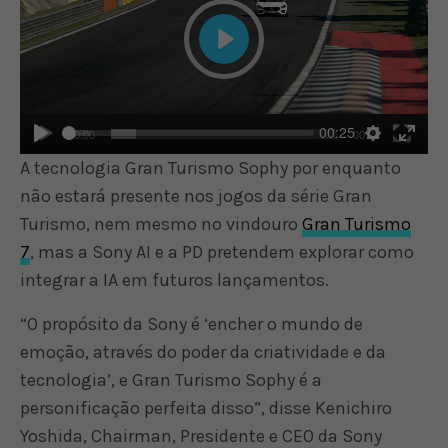
Play
00:25
00:00
00:25
Play
Settings
Enter
A tecnologia Gran Turismo Sophy por enquanto
fulls
não estará presente nos jogos da série Gran
Turismo, nem mesmo no vindouro
Gran Turismo
7
, mas a Sony AI e a PD pretendem explorar como
integrar a IA em futuros lançamentos.
“O propósito da Sony é ‘encher o mundo de
emoção, através do poder da criatividade e da
tecnologia’, e Gran Turismo Sophy é a
personificação perfeita disso”, disse Kenichiro
Yoshida, Chairman, Presidente e CEO da Sony