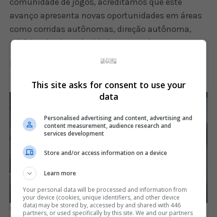
comunidade de jogos, acreditamos que este
avanço apresenta novas oportunidades em áreas
como corridas autônomas, direção autônoma,
robótica de alta velocidade e controle”.
IA GT Sophy faz ultrapassagem limpa em GT
Sport:
This site asks for consent to use your
data
Video
Player
Personalised advertising and content, advertising and
content measurement, audience research and
services development
Store and/or access information on a device
Play
Learn more
Your personal data will be processed and information from
00:28
00:00
00:28
your device (cookies, unique identifiers, and other device
Play
Settings
Enter
data) may be stored by, accessed by and shared with 446
“A pesquisa de IA é uma boa oportunidade para
partners, or used specifically by this site. We and our partners
fulls