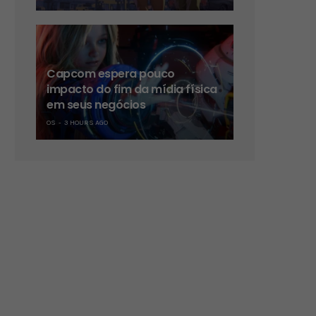
Capcom espera pouco
impacto do fim da mídia física
em seus negócios
OS
3 HOURS AGO