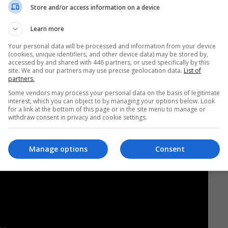
Store and/or access information on a device
Learn more
Your personal data will be processed and information from your device
(cookies, unique identifiers, and other device data) may be stored by,
accessed by and shared with 446 partners, or used specifically by this
site. We and our partners may use precise geolocation data.
List of
partners.
Some vendors may process your personal data on the basis of legitimate
interest, which you can object to by managing your options below. Look
for a link at the bottom of this page or in the site menu to manage or
withdraw consent in privacy and cookie settings.
Manage options
Consent
Play