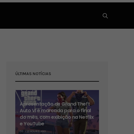
ÚLTIMAS NOTÍCIAS
Apresentação de Grand Theft
Auto VI é marcada para o final
do mês, com exibição na Netflix
e YouTube
OS
2 HOURS AGO