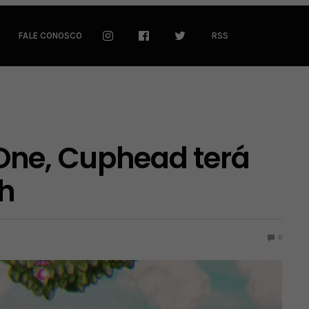
FALE CONOSCO
RSS
One, Cuphead terá
ch
0