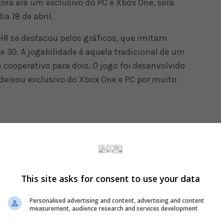
ra era um exclusivo do PC e Xbox One, será
a 18 de abril.
R se destacou pelos gráficos, que imitam
30. A jogabilidade é aquela tradicional de um
á cooperativo para dois. O jogo foi desenvolvido
 deixou exclusivo do Xbox One e PC por muito
This site asks for consent to use your data
Personalised advertising and content, advertising and content
measurement, audience research and services development