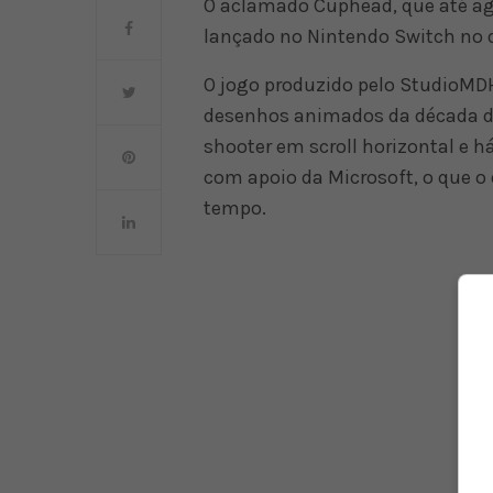
O aclamado Cuphead, que até ago
lançado no Nintendo Switch no di
O jogo produzido pelo StudioMDH
desenhos animados da década de 
shooter em scroll horizontal e h
com apoio da Microsoft, o que o
tempo.