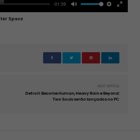
-01:39
Mute
Settings
Enter
uter Space
fullscree
NEXT ARTICLE
Detroit: Become Human, Heavy Rain e Beyond:
Two Souls serão lançados no PC