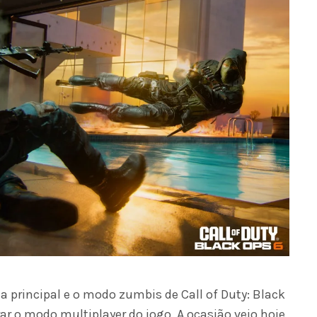
 principal e o modo zumbis de Call of Duty: Black
rar o modo multiplayer do jogo. A ocasião veio hoje