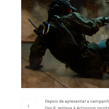
Depois de apresentar a campanha
Ops 6, restava à Activision most