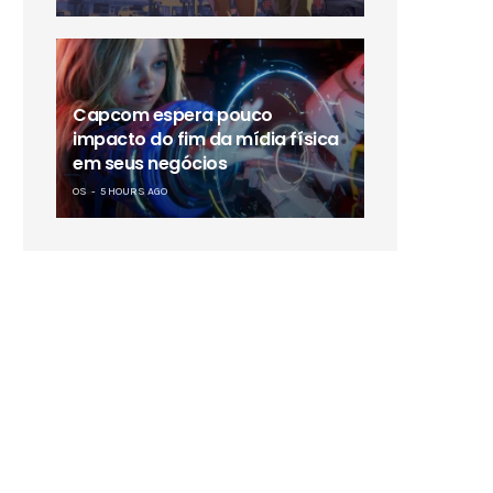
Capcom espera pouco
impacto do fim da mídia física
em seus negócios
OS
5 HOURS AGO