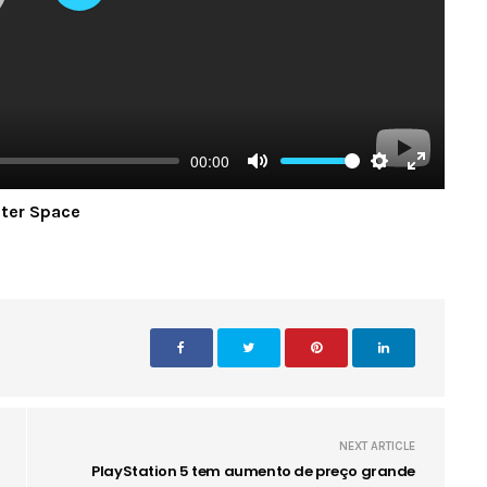
Play
00:00
Mute
Settings
Enter
uter Space
fullscree
NEXT ARTICLE
PlayStation 5 tem aumento de preço grande