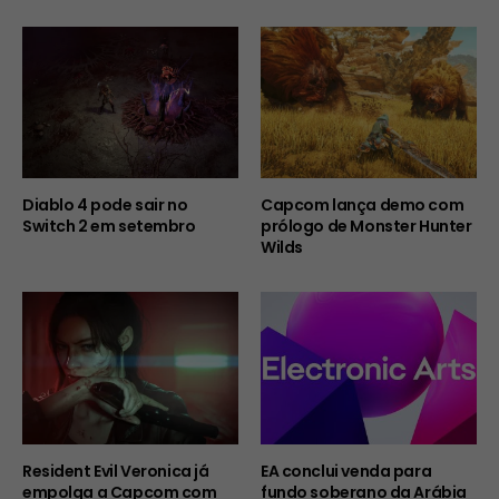
Diablo 4 pode sair no
Capcom lança demo com
Switch 2 em setembro
prólogo de Monster Hunter
Wilds
Resident Evil Veronica já
EA conclui venda para
empolga a Capcom com
fundo soberano da Arábia