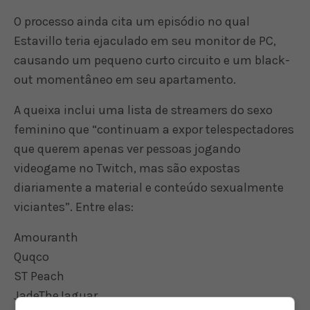
O processo ainda cita um episódio no qual
Estavillo teria ejaculado em seu monitor de PC,
causando um pequeno curto circuito e um black-
out momentâneo em seu apartamento.
A queixa inclui uma lista de streamers do sexo
feminino que “continuam a expor telespectadores
que querem apenas ver pessoas jogando
videogame no Twitch, mas são expostas
diariamente a material e conteúdo sexualmente
viciantes”. Entre elas:
Amouranth
Quqco
ST Peach
JadeTheJaguar