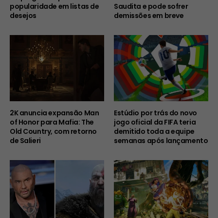
popularidade em listas de
Saudita e pode sofrer
desejos
demissões em breve
2K anuncia expansão Man
Estúdio por trás do novo
of Honor para Mafia: The
jogo oficial da FIFA teria
Old Country, com retorno
demitido toda a equipe
de Salieri
semanas após lançamento