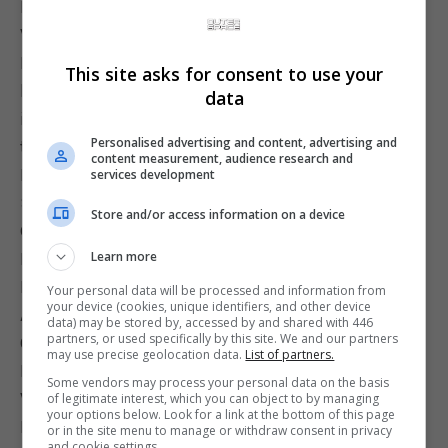
Pink_Sparkles
Valeria7K
DanielaAzuage_
This site asks for consent to use your
lilchipmunk
data
iaaras2
Personalised advertising and content, advertising and
theRaychul
content measurement, audience research and
KrystiPryde
services development
SonjaShio
Store and/or access information on a device
Gavrilka
Learn more
MizzyRose
KayPikeFashion
Your personal data will be processed and information from
your device (cookies, unique identifiers, and other device
Alinity
data) may be stored by, accessed by and shared with 446
partners, or used specifically by this site. We and our partners
QTCinderella
may use precise geolocation data.
List of partners.
Pokimane
Some vendors may process your personal data on the basis
Velvet_7
of legitimate interest, which you can object to by managing
your options below. Look for a link at the bottom of this page
Loserfruit
or in the site menu to manage or withdraw consent in privacy
and cookie settings.