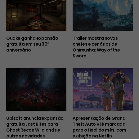
Quake ganha expansão
Trailer mostra novos
gratuita em seu 30º
chefes e cenários de
aniversário
Onimusha: Way of the
Sword
Ubisoft anuncia expansão
Apresentação de Grand
gratuita Last Rites para
Theft Auto VI é marcada
Ghost Recon Wildlands e
para o final do mês, com
outras novidades
exibição na Netflix