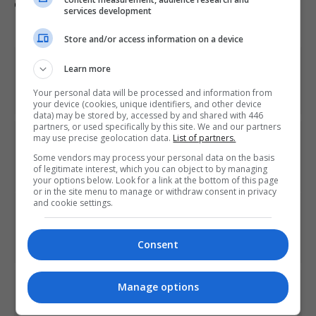
Comente esta notícia no Fórum Outer Space
services development
Store and/or access information on a device
Share This
Learn more
Your personal data will be processed and information from
your device (cookies, unique identifiers, and other device
data) may be stored by, accessed by and shared with 446
partners, or used specifically by this site. We and our partners
may use precise geolocation data.
List of partners.
PREVIOUS ARTICLE
Ataque hacker no Insomniac Games vaza cenas de
Some vendors may process your personal data on the basis
Wolverine, planos de novos jogos da Marvel e mais
of legitimate interest, which you can object to by managing
your options below. Look for a link at the bottom of this page
or in the site menu to manage or withdraw consent in privacy
and cookie settings.
NEXT ARTICLE
Vazamento da Sony revela números de vendas de
Bloodborne, Days Gone e mais
Consent
Manage options
ÚLTIMAS NOTÍCIAS