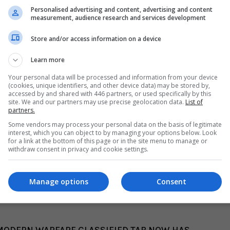
Personalised advertising and content, advertising and content
measurement, audience research and services development
Store and/or access information on a device
jogo independente de graça, com a opção dos
Learn more
e” para a versão completa de Modern Warfare.
Your personal data will be processed and information from your device
cios iniciais como manutenção de itens e
(cookies, unique identifiers, and other device data) may be stored by,
accessed by and shared with 446 partners, or used specifically by this
site. We and our partners may use precise geolocation data.
List of
partners.
 Duty apresentará dois modos – um com respawns e
Some vendors may process your personal data on the basis of legitimate
interest, which you can object to by managing your options below. Look
pla e trio, com até 150 jogadores por partida no
for a link at the bottom of this page or in the site menu to manage or
withdraw consent in privacy and cookie settings.
ro de jogadores deve ser ampliado para 200.
Warfare, o jogo terá cross-play online no PC,
Manage options
Consent