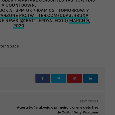
 MODERN WARFARE CLASSIFIED TAB NOW HAS
A COUNTDOWN.
OCK AT 3PM UK / 10AM CST TOMORROW. ?
ARZONE
PIC.TWITTER.COM/DDASJ4BUXP
ONE NEWS (@BATTLEROYALECOD)
MARCH 9,
2020
uter Space
NEXT ARTICLE
Agora é oficial: veja o primeiro trailer e detalhes
de Call of Duty: Warzone