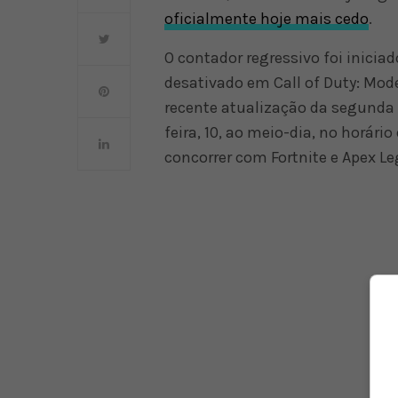
oficialmente hoje mais cedo
.
O contador regressivo foi inici
desativado em Call of Duty: Mod
recente atualização da segunda
feira, 10, ao meio-dia, no horári
concorrer com Fortnite e Apex 