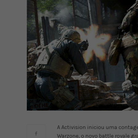
A Activision iniciou uma contag
Warzone, o novo battle royale gra