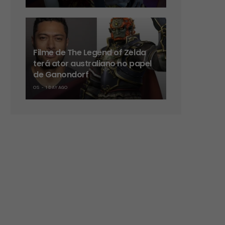
Filme de The Legend of Zelda
terá ator australiano no papel
de Ganondorf
OS
1 DAY AGO