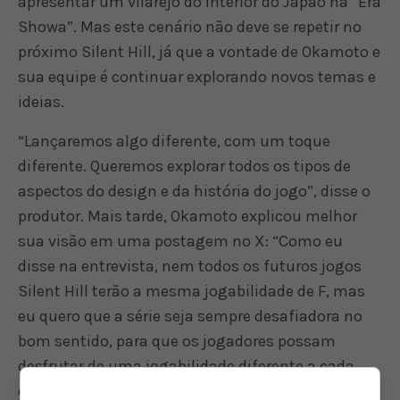
apresentar um vilarejo do interior do Japão na “Era
Showa”. Mas este cenário não deve se repetir no
próximo Silent Hill, já que a vontade de Okamoto e
sua equipe é continuar explorando novos temas e
ideias.
“Lançaremos algo diferente, com um toque
diferente. Queremos explorar todos os tipos de
aspectos do design e da história do jogo”, disse o
produtor. Mais tarde, Okamoto explicou melhor
sua visão em uma postagem no X: “Como eu
disse na entrevista, nem todos os futuros jogos
Silent Hill terão a mesma jogabilidade de F, mas
eu quero que a série seja sempre desafiadora no
bom sentido, para que os jogadores possam
desfrutar de uma jogabilidade diferente a cada
edição”.