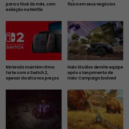
para o final do mês, com
física em seus negócios
exibição na Netflix
Nintendo mantém ritmo
Halo Studios demite equipe
forte com o Switch 2,
após o lançamento de
apesar da alta nos preços
Halo: Campaign Evolved