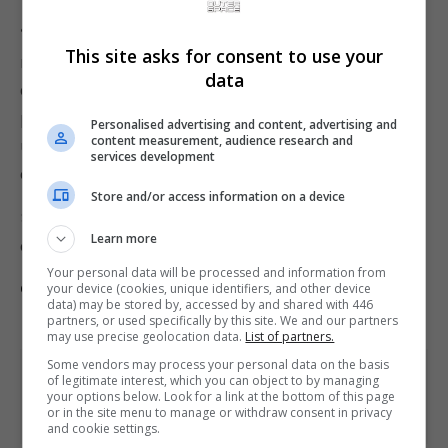
“É claro que algumas coisas permanecerão as
This site asks for consent to use your
mesmas, a mais importante delas é a qualidade
data
da história. Estou convencido de que uma história
psicológica é essencial para o que torna Silent Hill
Personalised advertising and content, advertising and
content measurement, audience research and
único, e continuarei a me concentrar nesse ponto
services development
e a lançar títulos futuros com confiança”.
Store and/or access information on a device
Silent Hill f está disponível para PC, PlayStation 5
Learn more
e Xbox Series X|S.
Your personal data will be processed and information from
Comente esta notícia no Fórum Outer Space
your device (cookies, unique identifiers, and other device
data) may be stored by, accessed by and shared with 446
partners, or used specifically by this site. We and our partners
may use precise geolocation data.
List of partners.
Some vendors may process your personal data on the basis
Share This
of legitimate interest, which you can object to by managing
your options below. Look for a link at the bottom of this page
or in the site menu to manage or withdraw consent in privacy
and cookie settings.