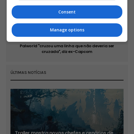
PREVIOUS ARTICLE
Consent
Nova Ubisoft em sociedade com a Tencent se chama
Vantage Studios
Manage options
NEXT ARTICLE
Palworld "cruzou uma linha que não deveria ser
cruzada", diz ex-Capcom
ÚLTIMAS NOTÍCIAS
Trailer mostra novos chefes e cenários de