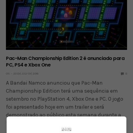
Pac-Man Championship Edition 2 é anunciado para
PC, PS4 e Xbox One
OS
20 DE JULY DE 2016
0
A Bandai Namco anunciou que Pac-Man
Championship Edition terá uma sequência em
setembro no PlayStation 4, Xbox One e PC. O jogo
foi apresentado hoje em um trailer e será
demonstrado ao público esta semana durante a
feira Comic Con…