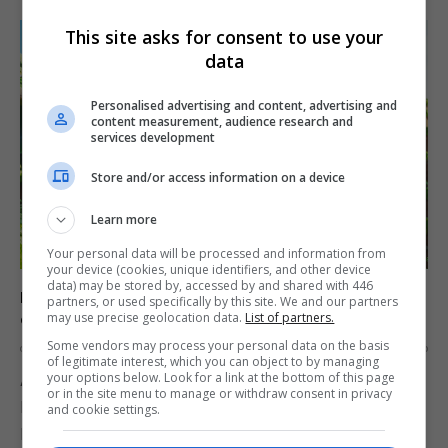
This site asks for consent to use your
data
Personalised advertising and content, advertising and
content measurement, audience research and
services development
Store and/or access information on a device
Learn more
Your personal data will be processed and information from
your device (cookies, unique identifiers, and other device
data) may be stored by, accessed by and shared with 446
Dragon Quest Builders, no estilo Minecraft, sai em
partners, or used specifically by this site. We and our partners
outubro para PS4 e Vita
may use precise geolocation data.
List of partners.
Some vendors may process your personal data on the basis
OS
20 DE JULY DE 2016
0
of legitimate interest, which you can object to by managing
your options below. Look for a link at the bottom of this page
A Square Enix anunciou que Dragon Quest
or in the site menu to manage or withdraw consent in privacy
Builders será lançado no dia 11 de outubro nos
and cookie settings.
Estados Unidos, em versões para PS4 e Vita.