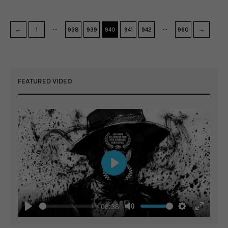
…
…
←
→
1
938
939
940
941
942
960
FEATURED VIDEO
Play
08:36
Play
Mute
Settings
Enter
fullscreen