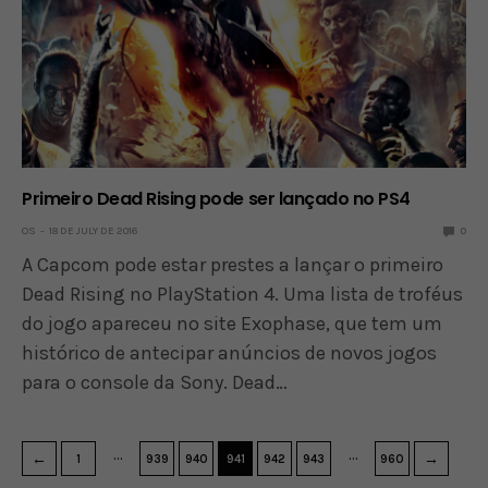
Primeiro Dead Rising pode ser lançado no PS4
OS
18 DE JULY DE 2016
0
A Capcom pode estar prestes a lançar o primeiro
Dead Rising no PlayStation 4. Uma lista de troféus
do jogo apareceu no site Exophase, que tem um
histórico de antecipar anúncios de novos jogos
para o console da Sony. Dead…
…
…
←
→
1
939
940
941
942
943
960