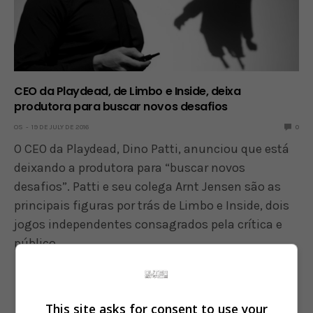
CEO da Playdead, de Limbo e Inside, deixa
produtora para buscar novos desafios
OS
19 DE JULY DE 2016
0
O CEO da Playdead, Dino Patti, anunciou que está
deixando a produtora para “buscar novos
desafios”. Patti e seu colega Arnt Jensen são as
principais figuras por trás de Limbo e Inside, dois
jogos independentes consagrados pela crítica e
público.…
This site asks for consent to use your