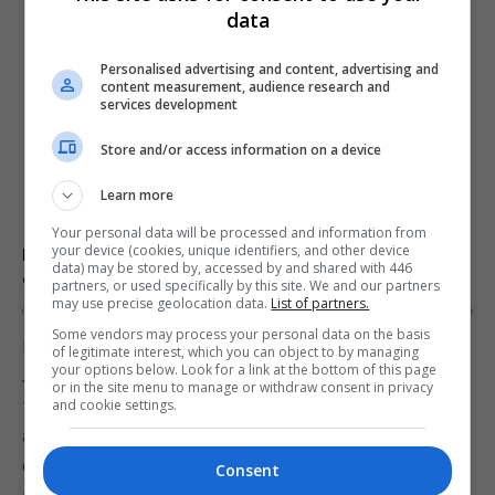
data
Personalised advertising and content, advertising and
content measurement, audience research and
services development
Store and/or access information on a device
Learn more
Your personal data will be processed and information from
your device (cookies, unique identifiers, and other device
Pokémon Go sai no Japão amanhã com patrocínio
data) may be stored by, accessed by and shared with 446
do McDonald’s
partners, or used specifically by this site. We and our partners
may use precise geolocation data.
List of partners.
OS
19 DE JULY DE 2016
0
Some vendors may process your personal data on the basis
Pokémon Go deve finalmente ser lançado no
of legitimate interest, which you can object to by managing
your options below. Look for a link at the bottom of this page
Japão nesta quarta-feira, 20 de julho, segundo
or in the site menu to manage or withdraw consent in privacy
fontes do site Tech Crunch. O lançamento será
and cookie settings.
apoiado pela primeira parceria do jogo com uma
empresa, o McDonald’s. Cerca de 3 mil
Consent