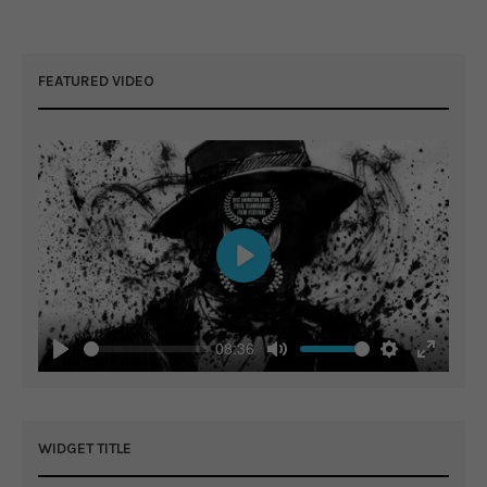
FEATURED VIDEO
Play
08:36
Play
Mute
Settings
Enter
fullscreen
WIDGET TITLE