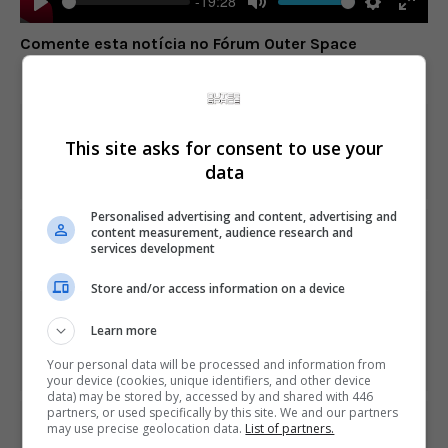
-19:28
Play
Mute
Settings
Enter
Comente esta notícia no Fórum Outer Space
fulls
Share This
This site asks for consent to use your
data
Personalised advertising and content, advertising and
content measurement, audience research and
PREVIOUS ARTICLE
services development
Jovem Talim é mais uma lutadora em Soulcalibur 6
Store and/or access information on a device
NEXT ARTICLE
Learn more
Netflix marca data para a segunda temporada de
Castlevania
Your personal data will be processed and information from
your device (cookies, unique identifiers, and other device
data) may be stored by, accessed by and shared with 446
partners, or used specifically by this site. We and our partners
ÚLTIMAS NOTÍCIAS
may use precise geolocation data.
List of partners.