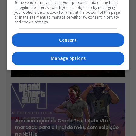
Some vendors may process your personal data on the basis
of legitimate interest, which you can object to by managing
your options below. Look for a link at the bottom of this page
or in the site menu to manage or withdraw consent in privacy
and cookie settings.
Consent
Ubisoft anuncia expansão gratuita Last
Rites para Ghost Recon Wildlands e outras
Manage options
novidades
OS
60 MINS AGO
Apresentação de Grand Theft Auto VI é
marcada para o final do mês, com exibição
na Netflix