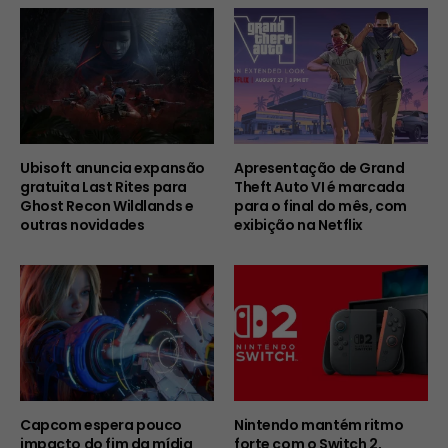
Ubisoft anuncia expansão
Apresentação de Grand
gratuita Last Rites para
Theft Auto VI é marcada
Ghost Recon Wildlands e
para o final do mês, com
outras novidades
exibição na Netflix
Capcom espera pouco
Nintendo mantém ritmo
impacto do fim da mídia
forte com o Switch 2,