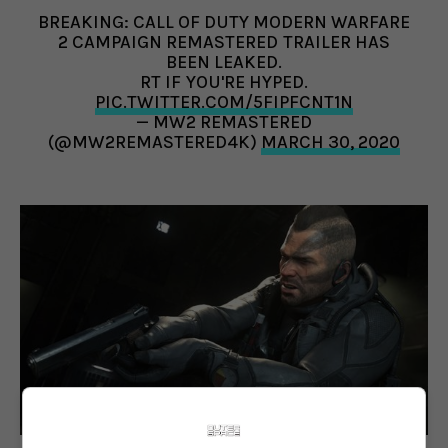
BREAKING: CALL OF DUTY MODERN WARFARE
2 CAMPAIGN REMASTERED TRAILER HAS
BEEN LEAKED.
RT IF YOU'RE HYPED.
PIC.TWITTER.COM/5FIPFCNT1N
— MW2 REMASTERED
(@MW2REMASTERED4K)
MARCH 30, 2020