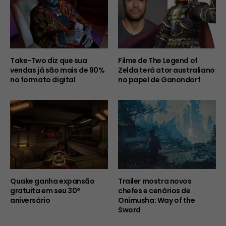
Take-Two diz que sua
Filme de The Legend of
vendas já são mais de 90%
Zelda terá ator australiano
no formato digital
no papel de Ganondorf
Quake ganha expansão
Trailer mostra novos
gratuita em seu 30º
chefes e cenários de
aniversário
Onimusha: Way of the
Sword