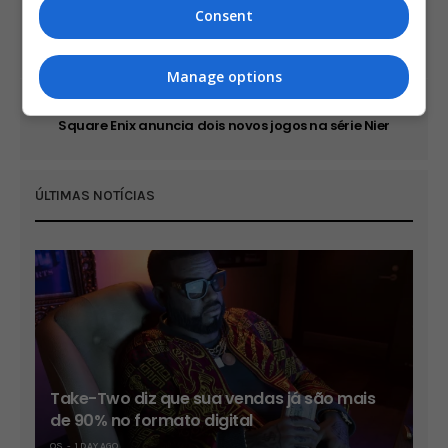
PREVIOUS ARTICLE
Consent
Square Enix antecipa lançamento de Final Fantasy VII
Remake em algumas regiões
Manage options
NEXT ARTICLE
Square Enix anuncia dois novos jogos na série Nier
ÚLTIMAS NOTÍCIAS
Take-Two diz que sua vendas já são mais
de 90% no formato digital
OS
1 DAY AGO