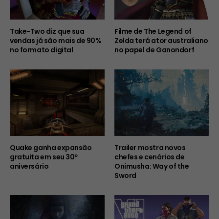
Take-Two diz que sua
Filme de The Legend of
vendas já são mais de 90%
Zelda terá ator australiano
no formato digital
no papel de Ganondorf
Quake ganha expansão
Trailer mostra novos
gratuita em seu 30º
chefes e cenários de
aniversário
Onimusha: Way of the
Sword