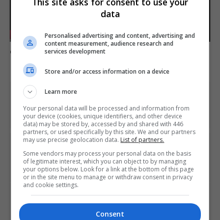
This site asks for consent to use your
data
-03:13
Personalised advertising and content, advertising and
Play
Mute
Settings
Enter
content measurement, audience research and
Comente esta notícia no Fórum Outer Space
services development
fulls
Store and/or access information on a device
Learn more
Share This
Your personal data will be processed and information from
your device (cookies, unique identifiers, and other device
data) may be stored by, accessed by and shared with 446
partners, or used specifically by this site. We and our partners
may use precise geolocation data.
List of partners.
PREVIOUS ARTICLE
Some vendors may process your personal data on the basis
Pokémon Company promete anunciar "grande projeto"
of legitimate interest, which you can object to by managing
na semana que vem
your options below. Look for a link at the bottom of this page
or in the site menu to manage or withdraw consent in privacy
and cookie settings.
NEXT ARTICLE
Assassin's Creed Origins para PC fica gratuito no fim de
Consent
semana