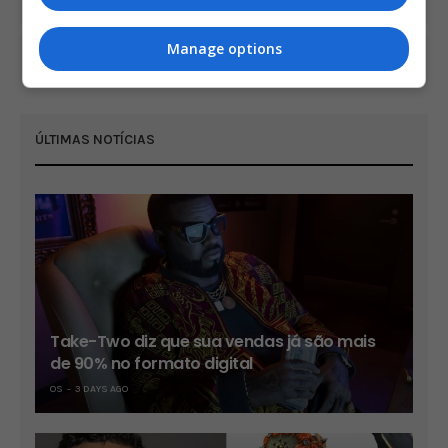
Manage options
COMMENTS
(1)
ÚLTIMAS NOTÍCIAS
Take-Two diz que sua vendas já são mais
de 90% no formato digital
OS
3 DAYS AGO