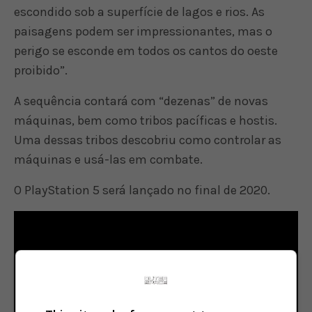
escondido sob a superfície de lagos e rios. As
paisagens podem ser impressionantes, mas o
perigo se esconde em todos os cantos do oeste
proibido”.
A sequência contará com “dezenas” de novas
máquinas, bem como tribos pacíficas e hostis.
Uma dessas tribos descobriu como controlar as
máquinas e usá-las em combate.
O PlayStation 5 será lançado no final de 2020.
Play