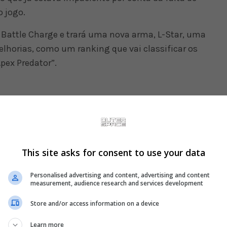
 jogo.
attle Charge e trará uma nova arma, L-Star, uma
elhorias, como um ranking que vai classificar os
pex Predator”.
This site asks for consent to use your data
Personalised advertising and content, advertising and content
measurement, audience research and services development
Store and/or access information on a device
Learn more