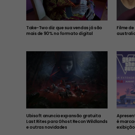
Take-Two diz que sua vendas já são
Filme de
mais de 90% no formato digital
australi
Ubisoft anuncia expansão gratuita
Apresent
Last Rites para Ghost Recon Wildlands
é marcad
e outras novidades
exibição