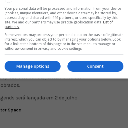
Your personal data will be processed and information from your device
(cookies, unique identifiers, and other device data) may be stored by,
a ser adicionada a Apex Legends desde o
accessed by and shared with 446 partners, or used specifically by this
site. We and our partners may use precise geolocation data.
List of
uques novos para o campo de batalha, como sua
partners.
cutar inimigos capturados em seu raio. Sua
Some vendors may process your personal data on the basis of legitimate
interest, which you can object to by managing your options below. Look
 criador da arena, por isso conhece e se relaciona
for a link at the bottom of this page or in the site menu to manage or
tentes.
withdraw consent in privacy and cookie settings.
zindo um novo evento limitado chamado “The
Manage options
Consent
dura duas semanas, incluirá desafios para os
 épicas e lendárias, juntamente com
dobrados.
gends será lançada em 2 de julho.
uter Space