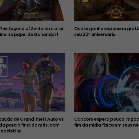
 The Legend of Zelda terá ator
Quake ganha expansão gratu
ano no papel de Ganondorf
seu 30º aniversário
ação de Grand Theft Auto VI
Capcom espera pouco impac
a para o final do mês, com
fim da mídia física em seus n
 na Netflix