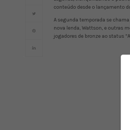
conteúdo desde o lançamento do
A segunda temporada se chama B
nova lenda, Wattson, e outras m
jogadores de bronze ao status “A