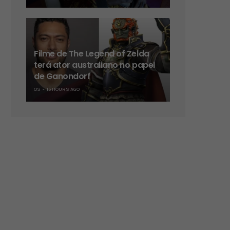
Filme de The Legend of Zelda
terá ator australiano no papel
de Ganondorf
OS
15 HOURS AGO