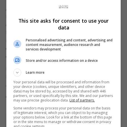
A EA tentou resolver vários problemas de Mass
Effect Andromeda com o lançamento de correções
This site asks for consent to use your
ao longo das primeiras semanas após o
data
lançamento do jogo, mas talvez tenha sido
insuficiente diante dos memes e a velocidade
Personalised advertising and content, advertising and
content measurement, audience research and
com que os comentários negativos se
services development
espalharam.
Store and/or access information on a device
Hudson e boa parte da equipe mais sênior da
Learn more
BioWare está atualmente trabalhando em
Your personal data will be processed and information from
Anthem, a nova franquia da produtora.
your device (cookies, unique identifiers, and other device
data) may be stored by, accessed by and shared with 446
partners, or used specifically by this site. We and our partners
Comente esta notícia no Fórum Outer Space
may use precise geolocation data.
List of partners.
Some vendors may process your personal data on the basis
of legitimate interest, which you can object to by managing
your options below. Look for a link at the bottom of this page
Share This
or in the site menu to manage or withdraw consent in privacy
and cookie settings.