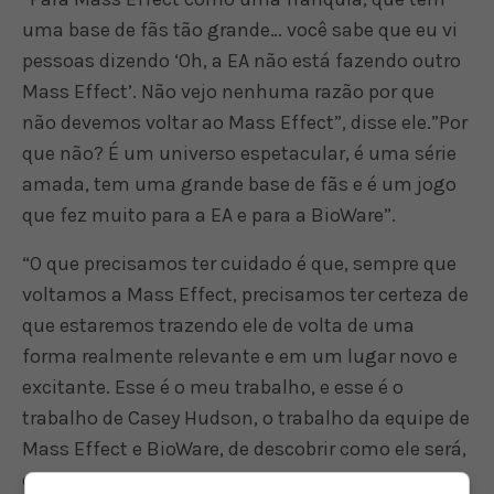
uma base de fãs tão grande… você sabe que eu vi
pessoas dizendo ‘Oh, a EA não está fazendo outro
Mass Effect’. Não vejo nenhuma razão por que
não devemos voltar ao Mass Effect”, disse ele.”Por
que não? É um universo espetacular, é uma série
amada, tem uma grande base de fãs e é um jogo
que fez muito para a EA e para a BioWare”.
“O que precisamos ter cuidado é que, sempre que
voltamos a Mass Effect, precisamos ter certeza de
que estaremos trazendo ele de volta de uma
forma realmente relevante e em um lugar novo e
excitante. Esse é o meu trabalho, e esse é o
trabalho de Casey Hudson, o trabalho da equipe de
Mass Effect e BioWare, de descobrir como ele será,
e isso ainda não sabemos, mas saberemos”.