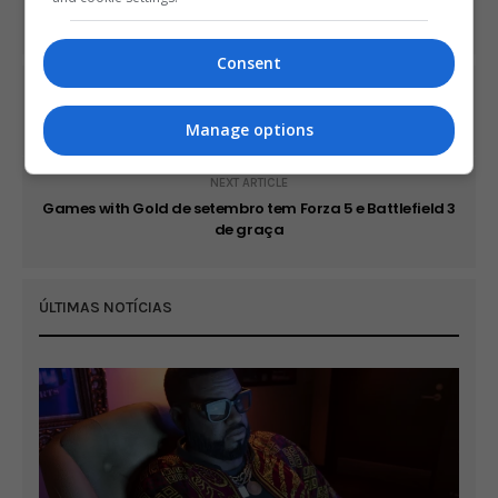
Consent
PREVIOUS ARTICLE
Demo de Pokken Tournament DX disponível no Switch
Manage options
NEXT ARTICLE
Games with Gold de setembro tem Forza 5 e Battlefield 3
de graça
ÚLTIMAS NOTÍCIAS