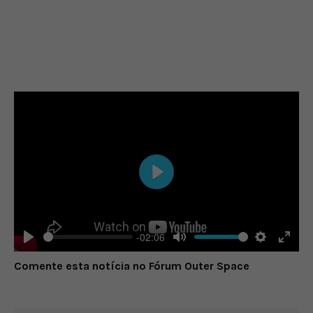
Play
-02:06
Play
Mute
Settings
Enter
Comente esta notícia no Fórum Outer Space
fulls