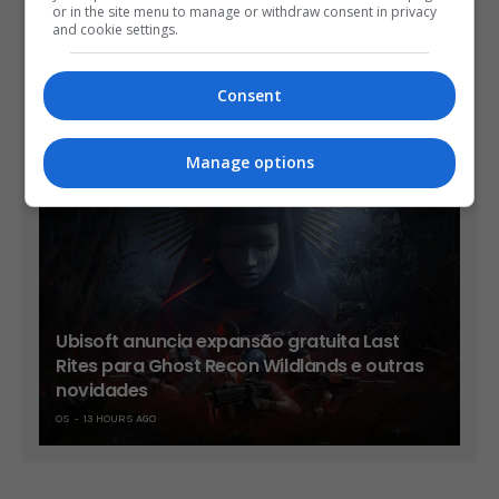
or in the site menu to manage or withdraw consent in privacy
and cookie settings.
Consent
Trailer mostra novos chefes e cenários de
Onimusha: Way of the Sword
OS
12 HOURS AGO
Manage options
Ubisoft anuncia expansão gratuita Last
Rites para Ghost Recon Wildlands e outras
novidades
OS
13 HOURS AGO