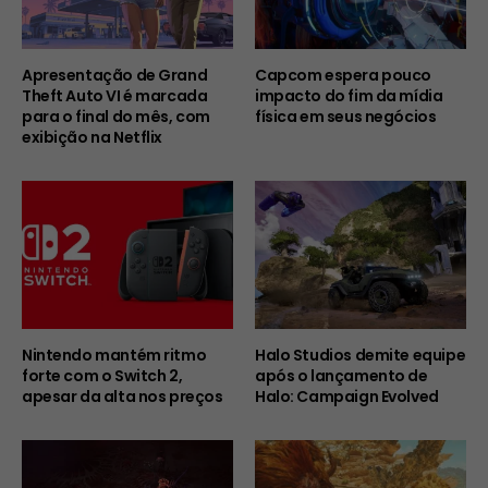
Apresentação de Grand
Capcom espera pouco
Theft Auto VI é marcada
impacto do fim da mídia
para o final do mês, com
física em seus negócios
exibição na Netflix
Nintendo mantém ritmo
Halo Studios demite equipe
forte com o Switch 2,
após o lançamento de
apesar da alta nos preços
Halo: Campaign Evolved