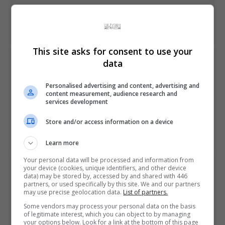
Share This
This site asks for consent to use your
data
PREVIOUS ARTICLE
Wolfenstein II: the New Colossus tem versão gratuita de
teste lançada
Personalised advertising and content, advertising and
content measurement, audience research and
services development
NEXT ARTICLE
Store and/or access information on a device
Atualização de Gran Turismo Sport traz novos carros e
competições
Learn more
Your personal data will be processed and information from
your device (cookies, unique identifiers, and other device
ÚLTIMAS NOTÍCIAS
data) may be stored by, accessed by and shared with 446
partners, or used specifically by this site. We and our partners
may use precise geolocation data.
List of partners.
Some vendors may process your personal data on the basis
of legitimate interest, which you can object to by managing
your options below. Look for a link at the bottom of this page