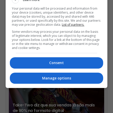
PREVIOUS ARTICLE
Produtor diz que não pensa em versão de Resident Evil 7
Your personal data will be processed and information from
para o Switch
your device (cookies, unique identifiers, and other device
data) may be stored by, accessed by and shared with 446
partners, or used specifically by this site. We and our partners
may use precise geolocation data.
List of partners.
NEXT ARTICLE
Expansão Dark Souls III: The Ringed City é anunciada em
Some vendors may process your personal data on the basis
of legitimate interest, which you can object to by managing
trailer
your options below. Look for a link at the bottom of this page
or in the site menu to manage or withdraw consent in privacy
and cookie settings.
ÚLTIMAS NOTÍCIAS
Consent
Manage options
Take-Two diz que sua vendas já são mais
de 90% no formato digital