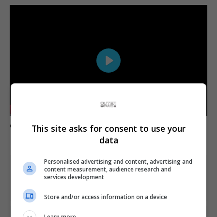
Play
-02:08
Play
Mute
Settings
Enter
Comente esta notícia no Fórum Outer Space
This site asks for consent to use your
fulls
data
Personalised advertising and content, advertising and
Share This
content measurement, audience research and
services development
Store and/or access information on a device
Learn more