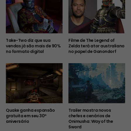
Take-Two diz que sua
Filme de The Legend of
vendas já são mais de 90%
Zelda terá ator australiano
no formato digital
no papel de Ganondorf
Quake ganha expansão
Trailer mostra novos
gratuita em seu 30º
chefes e cenários de
aniversário
Onimusha: Way of the
Sword