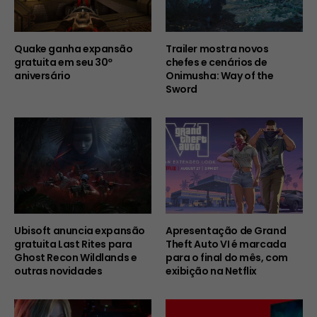
Quake ganha expansão
Trailer mostra novos
gratuita em seu 30º
chefes e cenários de
aniversário
Onimusha: Way of the
Sword
Ubisoft anuncia expansão
Apresentação de Grand
gratuita Last Rites para
Theft Auto VI é marcada
Ghost Recon Wildlands e
para o final do mês, com
outras novidades
exibição na Netflix