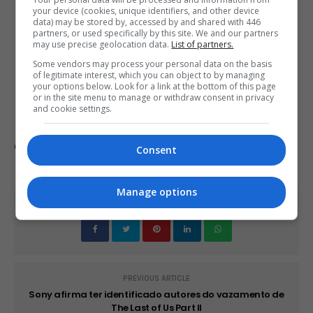
FIRST SCREENSHOTS OF THE LORD OF THE
your device (cookies, unique identifiers, and other device
data) may be stored by, accessed by and shared with 446
RINGS: GOLLUM, COMING TO PC, PS5 AND
partners, or used specifically by this site. We and our partners
XSX
may use precise geolocation data.
List of partners.
DEVELOPED BY DAEDALIC
Some vendors may process your personal data on the basis
ENTERTAINMENT
HTTPS://T.CO/FERCTRB7K2
of legitimate interest, which you can object to by managing
PIC.TWITTER.COM/MWHAYBMHWN
your options below. Look for a link at the bottom of this page
— NIBEL (@NIBELLION)
MAY 4, 2020
or in the site menu to manage or withdraw consent in privacy
and cookie settings.
Comente esta notícia no Fórum Outer Space
Consent
Manage options
Share This
PREVIOUS ARTICLE
Sony afirma ter identificado autores do vazamento de
The Last of Us Part II