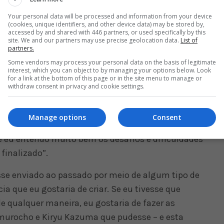
ku, visto recentemente na produção da Netflix,
Your personal data will be processed and information from your device
 amigo de infância Akira Nishikiyama. Munetaka
(cookies, unique identifiers, and other device data) may be stored by,
accessed by and shared with 446 partners, or used specifically by this
bém estará presente, em um papel ainda
site. We and our partners may use precise geolocation data.
List of
partners.
Some vendors may process your personal data on the basis of legitimate
interest, which you can object to by managing your options below. Look
stúdio Ryu Ga Gotoku Studio, atuará como
for a link at the bottom of this page or in the site menu to manage or
withdraw consent in privacy and cookie settings.
aneta no papel pela primeira vez no roteiro
Manage options
Consent
ei em revisitar nenhum dos meus trabalhos na
ue eu entendo muito bem os desafios e dificuldades
finalizado”.
sse enviado ao passado por meio de algum tipo de
ia que eu gostaria de criar. Se eu tivesse que
de qualquer maneira, eu gostaria de fazer as
murocho e Kiryu Kazuma que pudesse – e esta