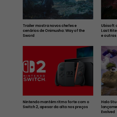
Trailer mostra novos chefes e
Ubisoft 
cenários de Onimusha: Way of the
Last Rit
Sword
e outras
Nintendo mantém ritmo forte com o
Halo Stu
Switch 2, apesar da alta nos preços
lançame
Evolved