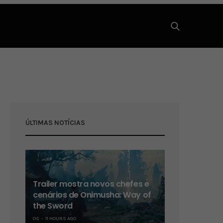
ÚLTIMAS NOTÍCIAS
Trailer mostra novos chefes e
cenários de Onimusha: Way of
the Sword
OS
11 HOURS AGO