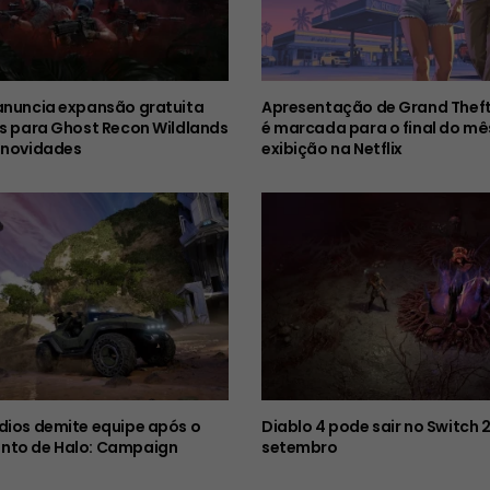
anuncia expansão gratuita
Apresentação de Grand Theft
es para Ghost Recon Wildlands
é marcada para o final do mê
 novidades
exibição na Netflix
dios demite equipe após o
Diablo 4 pode sair no Switch 
nto de Halo: Campaign
setembro