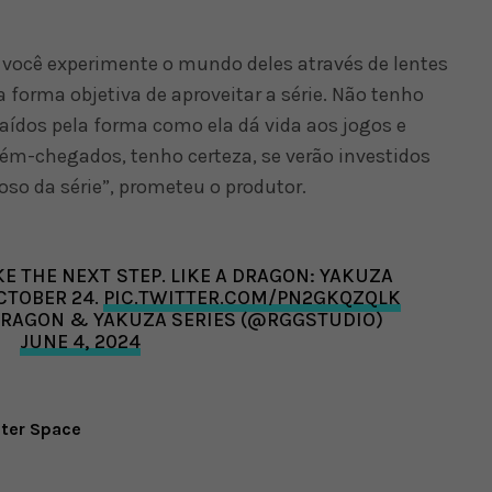
você experimente o mundo deles através de lentes
a forma objetiva de aproveitar a série. Não tenho
raídos pela forma como ela dá vida aos jogos e
cém-chegados, tenho certeza, se verão investidos
so da série”, prometeu o produtor.
E THE NEXT STEP. LIKE A DRAGON: YAKUZA
CTOBER 24.
PIC.TWITTER.COM/PN2GKQZQLK
A DRAGON & YAKUZA SERIES (@RGGSTUDIO)
JUNE 4, 2024
uter Space