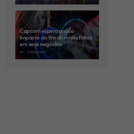
Capcom espera pouco
impacto do fim da mídia física
em seus negócios
OS
3 HOURS AGO