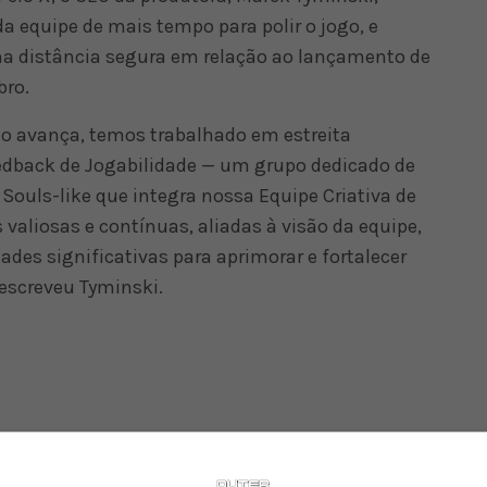
da equipe de mais tempo para polir o jogo, e
ma distância segura em relação ao lançamento de
bro.
o avança, temos trabalhado em estreita
edback de Jogabilidade — um grupo dedicado de
Souls-like que integra nossa Equipe Criativa de
valiosas e contínuas, aliadas à visão da equipe,
ades significativas para aprimorar e fortalecer
 escreveu Tyminski.