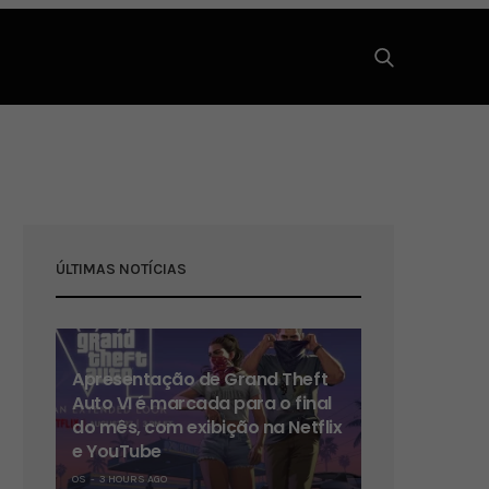
ÚLTIMAS NOTÍCIAS
Apresentação de Grand Theft
Auto VI é marcada para o final
do mês, com exibição na Netflix
e YouTube
OS
3 HOURS AGO