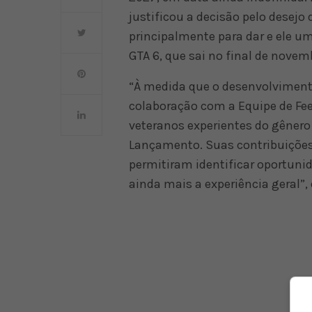
justificou a decisão pelo desejo 
principalmente para dar e ele u
GTA 6, que sai no final de novem
“À medida que o desenvolviment
colaboração com a Equipe de Fe
veteranos experientes do gênero 
Lançamento. Suas contribuições 
permitiram identificar oportunid
ainda mais a experiência geral”,