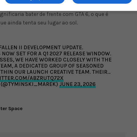
ar saia apenas em 19 de novembro. Naturalmente,
ficaria bater de frente com GTA 6, o que é
e ainda tenta seu lugar ao sol.
FALLEN II DEVELOPMENT UPDATE.
IS NOW SET FOR A Q1 2027 RELEASE WINDOW.
SSES, WE HAVE WORKED CLOSELY WITH THE
EAM, A DEDICATED GROUP OF SEASONED
THIN OUR LAUNCH CREATIVE TEAM. THEIR…
WITTER.COM/ABZRUTQ72X
I (@TYMINSKI_MAREK)
JUNE 23, 2026
uter Space