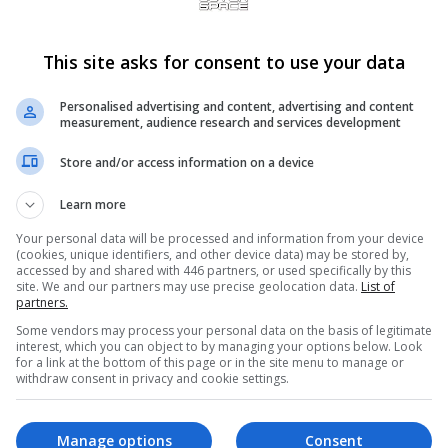
This site asks for consent to use your data
Personalised advertising and content, advertising and content
measurement, audience research and services development
Store and/or access information on a device
o de mais tempo para integração, iteração e
Learn more
ipe entregue a mais alta qualidade possível no
Your personal data will be processed and information from your device
 de lançamento também posiciona
(cookies, unique identifiers, and other device data) may be stored by,
accessed by and shared with 446 partners, or used specifically by this
len II fora do período de festas de fim de ano, que
site. We and our partners may use precise geolocation data.
List of
partners.
rantindo que o jogo receba a atenção dedicada
Some vendors may process your personal data on the basis of legitimate
interest, which you can object to by managing your options below. Look
for a link at the bottom of this page or in the site menu to manage or
withdraw consent in privacy and cookie settings.
nha decidido adiar Lords of the Fallen 2 para 2027,
l de 2026 se encontra abarrotado com lançamentos
bro, enquanto novembro inteiro está tomado por
Manage options
Consent