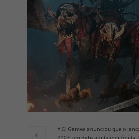
A CI Games anunciou que o lança
2027, em data ainda indefinida. 