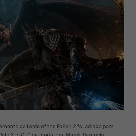
mento de Lords of the Fallen 2 foi adiado para
Pelo X, o CEO da produtora, Marek Tyminski,