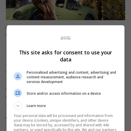
Bônus de reserva: Pacote Vintage Vice City | Visão
geral
Recorde a época em que o neon brilhava mais
This site asks for consent to use your
forte com o Pacote Vintage Vice City, que inclui o
data
atemporal sedan Vapid Stanier (1955) em dois
tons e a garagem Shore Court na famosa Ocean
Personalised advertising and content, advertising and
content measurement, audience research and
Beach, peças de vestuário e estilos de cabelo
services development
elegantes para Jason e Lucia, e uma padronagem
Store and/or access information on a device
de arma icônica remetendo aos excessos do
passado.
Learn more
Your personal data will be processed and information from
O Pacote Vintage Vice City inclui:
your device (cookies, unique identifiers, and other device
data) may be stored by, accessed by and shared with 446
partners, or used specifically by this site. We and our partners
* Vapid Stanier (1995) e garagem de Shore Court: