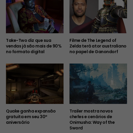
Take-Two diz que sua
Filme de The Legend of
vendas já são mais de 90%
Zelda terá ator australiano
no formato digital
no papel de Ganondorf
Quake ganha expansão
Trailer mostra novos
gratuita em seu 30º
chefes e cenários de
aniversário
Onimusha: Way of the
Sword