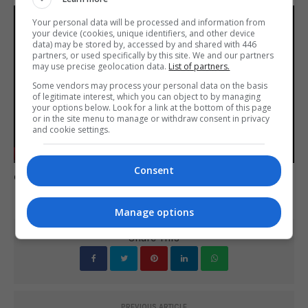
Your personal data will be processed and information from
your device (cookies, unique identifiers, and other device
data) may be stored by, accessed by and shared with 446
partners, or used specifically by this site. We and our partners
may use precise geolocation data.
List of partners.
Some vendors may process your personal data on the basis
of legitimate interest, which you can object to by managing
Play
your options below. Look for a link at the bottom of this page
or in the site menu to manage or withdraw consent in privacy
and cookie settings.
-01:57
Play
Mute
Settings
Enter
Consent
Comente esta notícia no Fórum Outer Space
fulls
Manage options
Share This
PREVIOUS ARTICLE