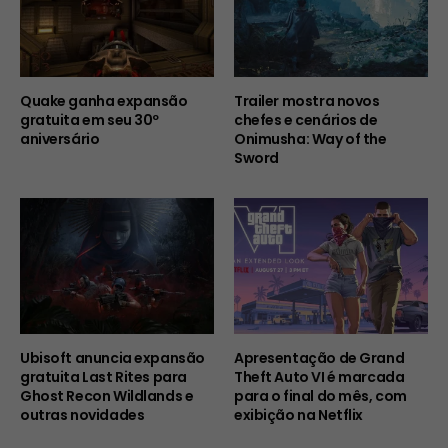
Quake ganha expansão
Trailer mostra novos
gratuita em seu 30º
chefes e cenários de
aniversário
Onimusha: Way of the
Sword
Ubisoft anuncia expansão
Apresentação de Grand
gratuita Last Rites para
Theft Auto VI é marcada
Ghost Recon Wildlands e
para o final do mês, com
outras novidades
exibição na Netflix