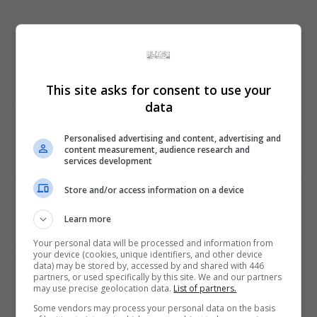
Share This
This site asks for consent to use your
data
PREVIOUS ARTICLE
Fundador da id, John Carmack processa a ZeniMax e
Personalised advertising and content, advertising and
content measurement, audience research and
pede US$ 22,5 milhões
services development
Store and/or access information on a device
NEXT ARTICLE
Guardiões da Galáxia da Telltale tem primeiras
Learn more
imagens divulgadas
Your personal data will be processed and information from
your device (cookies, unique identifiers, and other device
data) may be stored by, accessed by and shared with 446
ÚLTIMAS NOTÍCIAS
partners, or used specifically by this site. We and our partners
may use precise geolocation data.
List of partners.
Some vendors may process your personal data on the basis