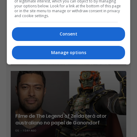
of legitimate interest, which you can object to by managing
your options below. Look for a link at the bottom of this page
or in the site menu to manage or withdraw consent in privacy
and cookie settings.
Consent
Take-Two diz que sua vendas já são mais
de 90% no formato digital
Manage options
OS
1 DAY AGO
Filme de The Legend of Zelda terá ator
australiano no papel de Ganondorf
OS
1 DAY AGO