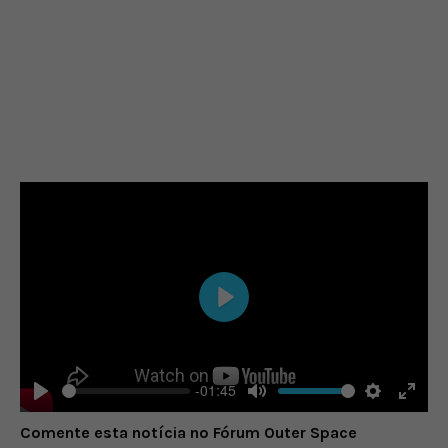
Play
-01:45
Play
Mute
Settings
Enter
Comente esta notícia no Fórum Outer Space
fulls