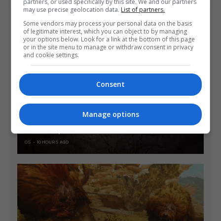
partners, or used specifically by this site. We and our partners
may use precise geolocation data.
List of partners.
ÚLTIMAS NOTÍCIAS
Some vendors may process your personal data on the basis
of legitimate interest, which you can object to by managing
your options below. Look for a link at the bottom of this page
or in the site menu to manage or withdraw consent in privacy
and cookie settings.
Consent
Manage options
Diablo 4 pode sair no Switch 2 em setembro
OS
10 HOURS AGO