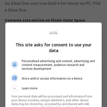
no Xbox One com Live Gold e For Honor no PC, PS4
e Xbox One.
Comente esta notícia no Fórum Outer Space
Share This
This site asks for consent to use your
data
Personalised advertising and content, advertising and
content measurement, audience research and
PREVIOUS ARTICLE
services development
Activision admite que está preocupada com sucesso de
Fortnite
Store and/or access information on a device
Learn more
NEXT ARTICLE
Novas imagens de Red Dead Redemption 2 mostram
Your personal data will be processed and information from
protagonistas dos dois jogos
your device (cookies, unique identifiers, and other device
data) may be stored by, accessed by and shared with 446