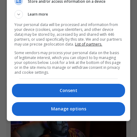
Store and/or access information on a device
Share This
Learn more
Your personal data will be processed and information from
your device (cookies, unique identifiers, and other device
data) may be stored by, accessed by and shared with 446
PREVIOUS ARTICLE
partners, or used specifically by this site. We and our partners
Anthem é o novo jogo da BioWare. Veja o trailer teaser
may use precise geolocation data.
List of partners.
Some vendors may process your personal data on the basis
of legitimate interest, which you can object to by managing
NEXT ARTICLE
your options below. Look for a link at the bottom of this page
Trailer de Star Wars Battlefront 2 mostra cenário e
or in the site menu to manage or withdraw consent in privacy
personagens do Episódio 1
and cookie settings.
Consent
ÚLTIMAS NOTÍCIAS
Manage options