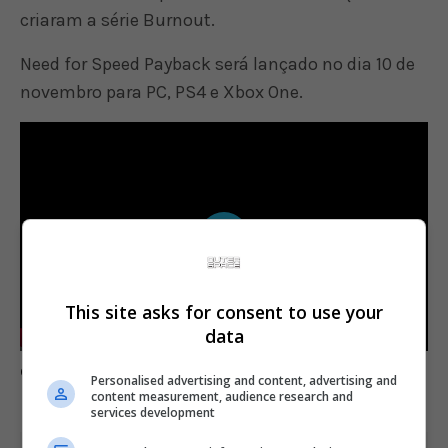
criaram a série Burnout.
Need for Speed Payback será lançado no dia 10 de
novembro para PC, PS4 e Xbox One.
Play
This site asks for consent to use your
-02:57
data
Play
Mute
Settings
Enter
Comente esta notícia no Fórum Outer Space
fulls
Personalised advertising and content, advertising and
content measurement, audience research and
services development