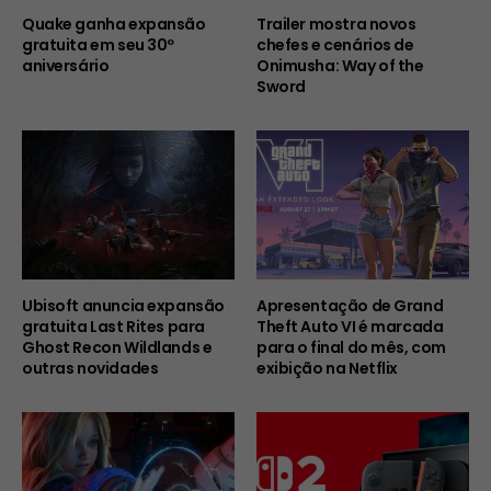
Quake ganha expansão
Trailer mostra novos
gratuita em seu 30º
chefes e cenários de
aniversário
Onimusha: Way of the
Sword
Ubisoft anuncia expansão
Apresentação de Grand
gratuita Last Rites para
Theft Auto VI é marcada
Ghost Recon Wildlands e
para o final do mês, com
outras novidades
exibição na Netflix