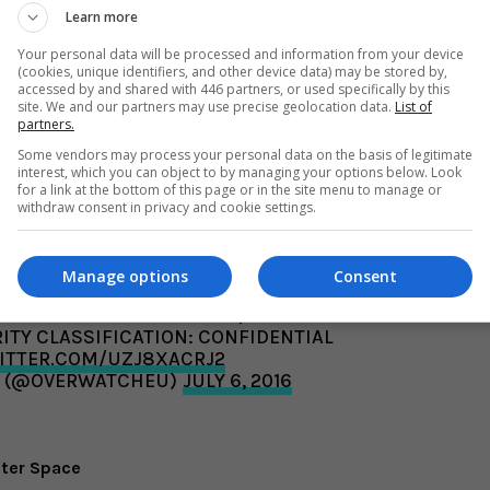
Learn more
Your personal data will be processed and information from your device
(cookies, unique identifiers, and other device data) may be stored by,
accessed by and shared with 446 partners, or used specifically by this
site. We and our partners may use precise geolocation data.
List of
partners.
Some vendors may process your personal data on the basis of legitimate
Kaplan, a Blizzard está trabalhando em novos
interest, which you can object to by managing your options below. Look
for a link at the bottom of this page or in the site menu to manage or
bem desenvolvidos e outros começaram a ser
withdraw consent in privacy and cookie settings.
s aparecer no jogo.
Manage options
Consent
NS RECORDS OF ZIEGLER, A. – OVERWATCH
RITY CLASSIFICATION: CONFIDENTIAL
WITTER.COM/UZJ8XACRJ2
H (@OVERWATCHEU)
JULY 6, 2016
uter Space