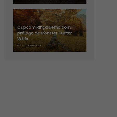
Capcom lança demo com
prólogo de Monster Hunter
Wilds
OS
14 HOURS AGO