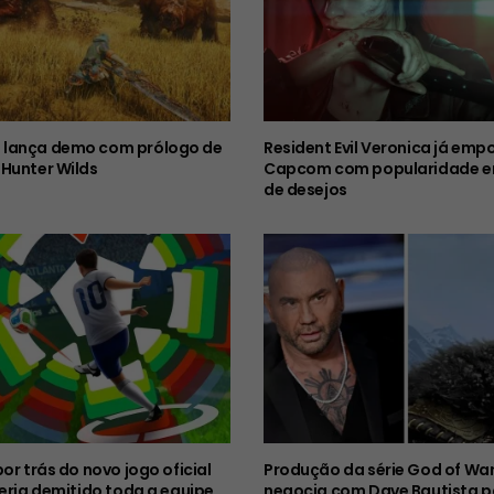
lança demo com prólogo de
Resident Evil Veronica já emp
Hunter Wilds
Capcom com popularidade em
de desejos
por trás do novo jogo oficial
Produção da série God of Wa
teria demitido toda a equipe
negocia com Dave Bautista p