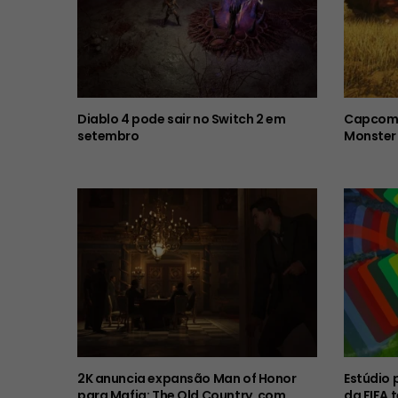
Diablo 4 pode sair no Switch 2 em
Capcom 
setembro
Monster 
2K anuncia expansão Man of Honor
Estúdio 
para Mafia: The Old Country, com
da FIFA 