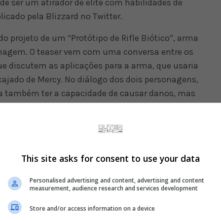
de ser um atirador de elite com habilidades de
icado pela Blizzard no Twitter.
 projeto de um “Protótipo de Rifle Biótico”, arma
onagem. O teaser vem com uma conversa entre os
ue discutem as aplicações para a arma, que usaria
ajado de Mercy. No diálogo dos dois personagens,
ria também ter a capacidade de causar danos, mas
especificamente para curar.
This site asks for consent to use your data
Personalised advertising and content, advertising and content
measurement, audience research and services development
Store and/or access information on a device