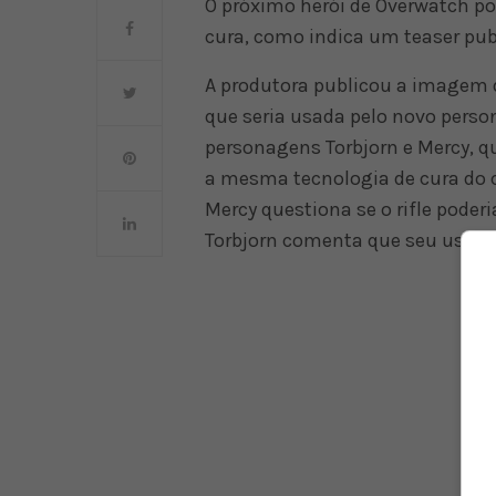
O próximo herói de Overwatch po
cura, como indica um teaser publ
A produtora publicou a imagem do
que seria usada pelo novo pers
personagens Torbjorn e Mercy, q
a mesma tecnologia de cura do c
Mercy questiona se o rifle pode
Torbjorn comenta que seu uso é 