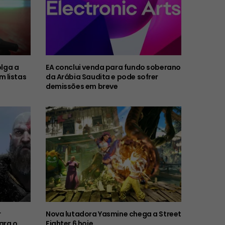
olga a
EA conclui venda para fundo soberano
 listas
da Arábia Saudita e pode sofrer
demissões em breve
r
Nova lutadora Yasmine chega a Street
ara o
Fighter 6 hoje