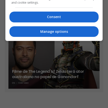
and cookie settings.
Take-Two diz que sua vendas já são mais
Consent
de 90% no formato digital
OS
1 DAY AGO
Manage options
Filme de The Legend of Zelda terá ator
australiano no papel de Ganondorf
OS
1 DAY AGO