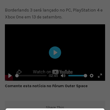
Borderlands 3 será lançado no PC, PlayStation 4 e
Xbox One em 13 de setembro.
Play
-02:45
Play
Mute
Settings
Enter
Comente esta notícia no Fórum Outer Space
fulls
Share This