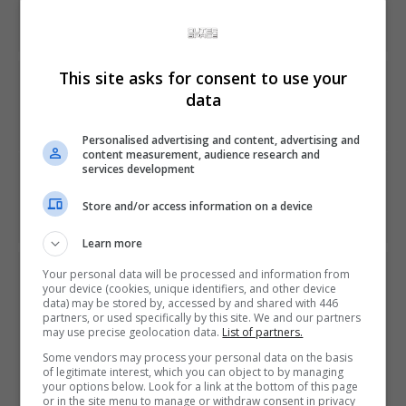
This site asks for consent to use your
PREVIOUS ARTICLE
data
Possível fim da exclusividade de Death Stranding no PS4
preocupa fãs
Personalised advertising and content, advertising and
content measurement, audience research and
services development
NEXT ARTICLE
No Man's Sky Beyond tem trailer de lançamento
Store and/or access information on a device
divulgado
Learn more
Your personal data will be processed and information from
ÚLTIMAS NOTÍCIAS
your device (cookies, unique identifiers, and other device
data) may be stored by, accessed by and shared with 446
partners, or used specifically by this site. We and our partners
may use precise geolocation data.
List of partners.
Some vendors may process your personal data on the basis
of legitimate interest, which you can object to by managing
your options below. Look for a link at the bottom of this page
or in the site menu to manage or withdraw consent in privacy