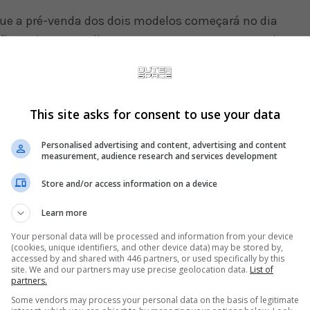
e a pré-venda dos dois modelos começará no dia
 financiamento All Access, que entrega um console
ame Pass em parcelas de 24 meses, será estendido
to não está incluído neste programa de
This site asks for consent to use your data
que os Xbox Series X e S serão lançados na mesma
Personalised advertising and content, advertising and content
como Call of Duty: Black Ops Cold War e
measurement, audience research and services development
 último foi antecipado para poder acompanhar o
Store and/or access information on a device
 está carente de títulos de peso.
Learn more
s S for lançado em novembro, isso representará
s de jogo”, escreveu o chefe do Xbox Phil Spencer
Your personal data will be processed and information from your device
(cookies, unique identifiers, and other device data) may be stored by,
os para Xbox Series X e Series S que serão
accessed by and shared with 446 partners, or used specifically by this
site. We and our partners may use precise geolocation data.
List of
olvidos para aproveitar ao máximo nossos
partners.
os tempos”.
Some vendors may process your personal data on the basis of legitimate