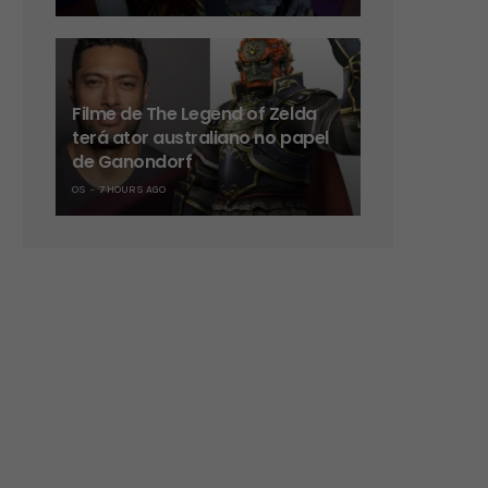
Filme de The Legend of Zelda
terá ator australiano no papel
de Ganondorf
OS
7 HOURS AGO