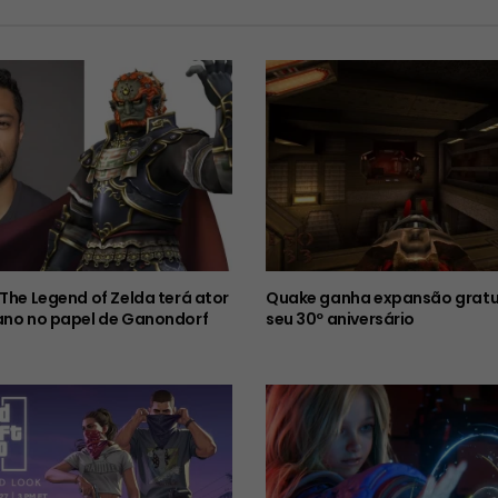
 The Legend of Zelda terá ator
Quake ganha expansão gratu
ano no papel de Ganondorf
seu 30º aniversário