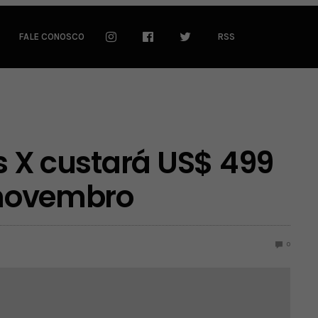
FALE CONOSCO
RSS
es X custará US$ 499
e novembro
0